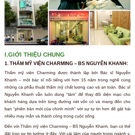
I.GIỚI THIỆU CHUNG
1. THẨM MỸ VIỆN CHARMING – BS NGUYỄN KHANH:
Thẩm mỹ viện Charming được thành lập bởi Bác sĩ Nguyễn
Khanh – một bác sĩ nổi tiếng với hơn 15 năm trong nghề cùng
những ca phẫu thuật thẩm mỹ chất lượng cao và an toàn. Bác sĩ
Nguyễn Khanh vẫn luôn dùng “tâm” để thay đổi diện mạo cho
khách hàng dựa trên từng đường nét vốn có và mang đến cho
bạn “phiên bản mới của chính mình” với sự tự tin hơn để gặt hái
nhiều may mắn và thành công trong cuộc sống.
Đến với Thẩm mỹ viện Charming – BS Nguyễn Khanh, bạn có thể
đặt trọn sự tin tưởng ở đây. Với cái tâm của người trong ngành y,