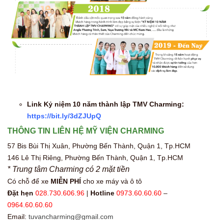
Link Kỷ niệm 10 năm thành lập TMV Charming:
https://bit.ly/3dZJUpQ
THÔNG TIN LIÊN HỆ MỸ VIỆN CHARMING
57 Bis Bùi Thị Xuân, Phường Bến Thành, Quận 1, Tp.HCM
146 Lê Thị Riêng, Phường Bến Thành, Quận 1, Tp.HCM
* Trung tâm Charming có 2 mặt tiền
Có chỗ để xe
MIỄN PHÍ
cho xe máy và ô tô
Đặt hẹn
028.730.606.96
|
Hotline
0973.60.60.60
–
0964.60.60.60
Email:
tuvancharming@gmail.com