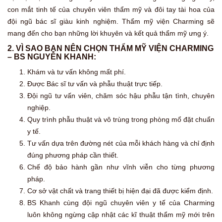
con mắt tinh tế của chuyên viên thẩm mỹ và đôi tay tài hoa của
đội ngũ bác sĩ giàu kinh nghiệm. Thẩm mỹ viện Charming sẽ
mang đến cho bạn những lời khuyên và kết quả thẩm mỹ ưng ý.
2. VÌ SAO BẠN NÊN CHỌN THẨM MỸ VIỆN CHARMING
– BS NGUYỄN KHANH:
Khám và tư vấn không mất phí.
Được Bác sĩ tư vấn và phẫu thuật trực tiếp.
Đội ngũ tư vấn viên, chăm sóc hậu phẫu tận tình, chuyên
nghiệp.
Quy trình phẫu thuật và vô trùng trong phòng mổ đặt chuẩn
y tế.
Tư vấn dựa trên đường nét của mỗi khách hàng và chỉ định
đúng phương pháp cần thiết.
Chế độ bảo hành gần như vĩnh viễn cho từng phương
pháp.
Cơ sở vật chất và trang thiết bị hiện đại đã được kiểm định.
BS Khanh cùng đội ngũ chuyên viên y tế của Charming
luôn không ngừng cập nhật các kĩ thuật thẩm mỹ mới trên