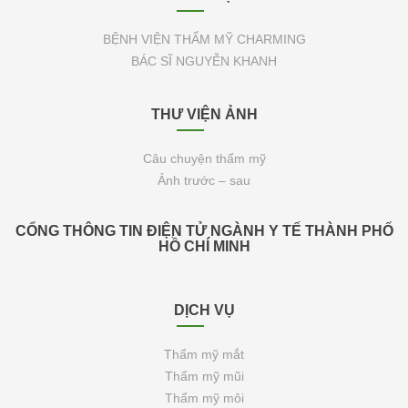
BỆNH VIỆN THẨM MỸ CHARMING
BÁC SĨ NGUYỄN KHANH
THƯ VIỆN ẢNH
Câu chuyện thẩm mỹ
Ảnh trước – sau
CỔNG THÔNG TIN ĐIỆN TỬ NGÀNH Y TẾ THÀNH PHỐ
HỒ CHÍ MINH
DỊCH VỤ
Thẩm mỹ mắt
Thẩm mỹ mũi
Thẩm mỹ môi