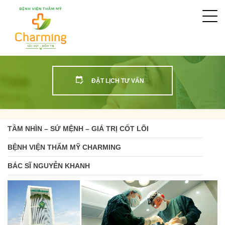
Togg
navi
ĐẶT LỊCH TƯ VẤN
TẦM NHÌN – SỨ MỆNH – GIÁ TRỊ CỐT LÕI
BỆNH VIỆN THẨM MỸ CHARMING
BÁC SĨ NGUYỄN KHANH