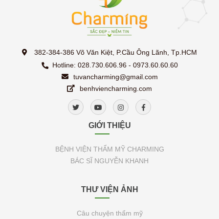
382-384-386 Võ Văn Kiệt, P.Cầu Ông Lãnh, Tp.HCM
Hotline: 028.730.606.96 - 0973.60.60.60
tuvancharming@gmail.com
benhviencharming.com
GIỚI THIỆU
BỆNH VIỆN THẨM MỸ CHARMING
BÁC SĨ NGUYỄN KHANH
THƯ VIỆN ẢNH
Câu chuyện thẩm mỹ