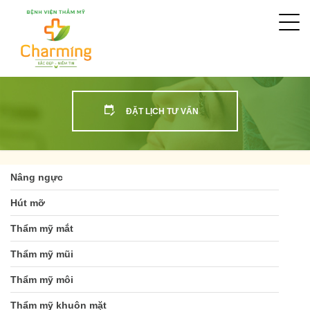
Togg
navi
ĐẶT LỊCH TƯ VẤN
Nâng ngực
Hút mỡ
Thẩm mỹ mắt
Thẩm mỹ mũi
Thẩm mỹ môi
Thẩm mỹ khuôn mặt