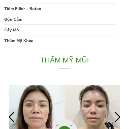
Tiêm Filler – Botox
Độn Cằm
Cấy Mỡ
Thẩm Mỹ Khác
THẨM MỸ MŨI
0
0
45
90