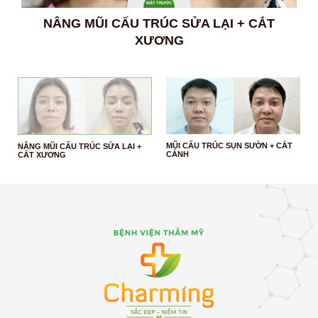
MẶT TRƯỚC
NÂNG MŨI CẤU TRÚC SỬA LẠI + CẮT
M
XƯƠNG
MŨI CẤU TRÚC SỤN SƯỜN + CẮT
NÂNG MŨI CẤU TRÚC SỬA LẠI +
CÁNH
CẮT XƯƠNG