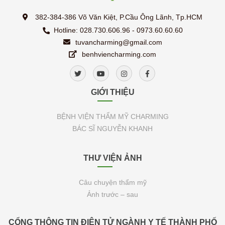
382-384-386 Võ Văn Kiệt, P.Cầu Ông Lãnh, Tp.HCM
Hotline: 028.730.606.96 - 0973.60.60.60
tuvancharming@gmail.com
benhviencharming.com
GIỚI THIỆU
BỆNH VIỆN THẨM MỸ CHARMING
BÁC SĨ NGUYỄN KHANH
THƯ VIỆN ẢNH
Câu chuyện thẩm mỹ
Ảnh trước – sau
CỔNG THÔNG TIN ĐIỆN TỬ NGÀNH Y TẾ THÀNH PHỐ