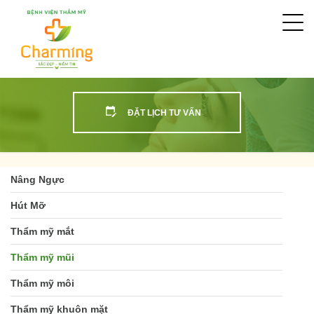
Togg
navi
ĐẶT LỊCH TƯ VẤN
Nâng Ngực
Hút Mỡ
Thẩm mỹ mắt
Thẩm mỹ mũi
Thẩm mỹ môi
Thẩm mỹ khuôn mặt