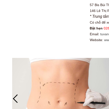
57 Bis Bùi 
146 Lê Thị 
* Trung tâ
Có chỗ để 
Đặt hẹn
028
Email:
tuva
Website:
ww