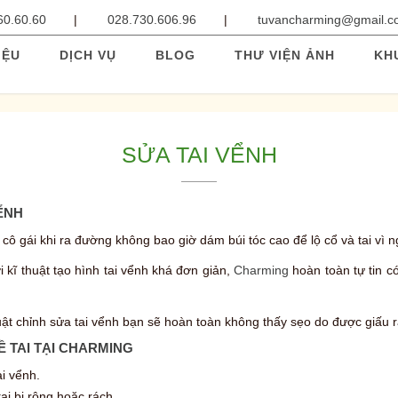
60.60.60
028.730.606.96
tuvancharming@gmail.
IỆU
DỊCH VỤ
BLOG
THƯ VIỆN ẢNH
KH
SỬA TAI VỂNH
ỂNH
 cô gái khi ra đường không bao giờ dám búi tóc cao để lộ cổ và tai vì ng
 kĩ thuật tạo hình tai vểnh khá đơn giản,
Charming
hoàn toàn tự tin c
ật chỉnh sửa tai vểnh bạn sẽ hoàn toàn không thấy sẹo do được giấu rất
Ề TAI TẠI CHARMING
i vểnh.
tai bị rộng hoặc rách.