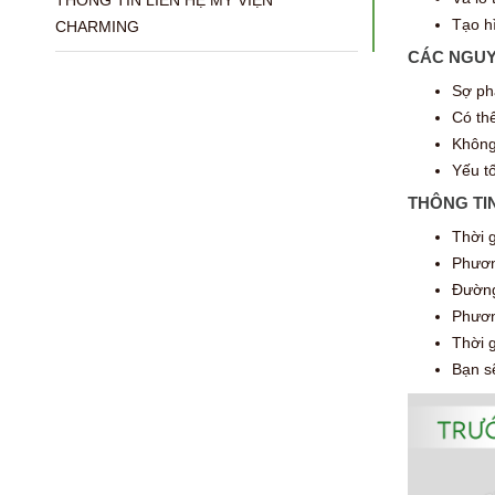
THÔNG TIN LIÊN HỆ MỸ VIỆN
Tạo hì
CHARMING
CÁC NGUY
Sợ ph
Có thể
Không 
Yếu tố
THÔNG TI
Thời 
Phươn
Đường 
Phương
Thời g
Bạn s