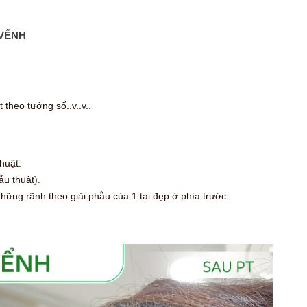
 VỂNH
t theo tướng số..v..v..
huật.
ẫu thuật).
ững rãnh theo giải phẫu của 1 tai đẹp ở phía trước.