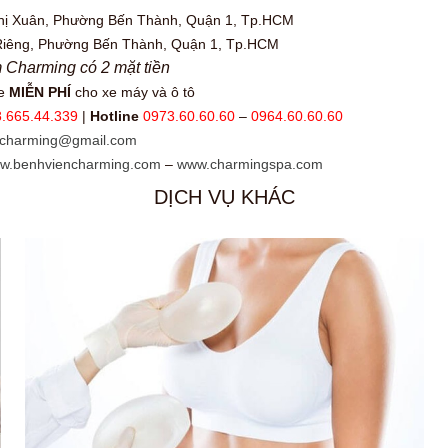
Thị Xuân, Phường Bến Thành, Quận 1, Tp.HCM
Riêng, Phường Bến Thành, Quận 1, Tp.HCM
m Charming có 2 mặt tiền
xe
MIỄN PHÍ
cho xe máy và ô tô
.665.44.339
|
Hotline
0973.60.60.60
–
0964.60.60.60
ncharming@gmail.com
w.benhviencharming.com
–
www.charmingspa.com
DỊCH VỤ KHÁC