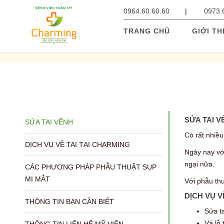
0964.60.60.60
0973.
TRANG CHỦ
GIỚI TH
SỬA TAI V
SỬA TAI VỂNH
Có rất nhiều
DỊCH VỤ VỀ TAI TẠI CHARMING
Ngày nay với
ngại nữa.
CÁC PHƯƠNG PHÁP PHẪU THUẬT SỤP
MI MẮT
Với phẫu thu
DỊCH VỤ V
THÔNG TIN BẠN CẦN BIẾT
Sửa ta
Vá lỗ 