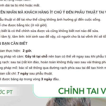
nh dái tai bị nhỏ hoặc mất.
ÊN NHÂN MÀ KHÁCH HÀNG ÍT CHÚ Ý ĐẾN PHẪU THUẬT TAI
ẫu thuật vì để tai như thế cũng không ảnh hưởng gì đến cuộc sống.
 che được bằng tóc (ở nữ giới).
biết là có thể chỉnh sửa được và cũng không biết nơi nào để sửa.
 tâm lý, tâm linh: trời sinh sao để vậy, có người cho là tai vểnh thì sẽ tố
N BẠN CẦN BIẾT
gian thực hiện:
2 giờ.
g pháp vô cảm:
Gây tê tại chỗ
nên bạn có thể về ngay sau khi phẫu t
rạch: sau tai (rất kín đáo, hoàn toàn không thấy sẹo sau vài tháng ph
 pháp mổ: bác sĩ sẽ thông qua đường rạch phía sau tai để tạo hình nh
ian cắt chỉ:
7 ngày
sau phẫu thuật.
ẽ được băng ép trong vòng
3 ngày
đầu.