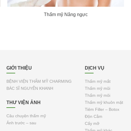
Thẩm mỹ Nâng ngực
GIỚI THIỆU
DỊCH VỤ
BỆNH VIỆN THẨM MỸ CHARMING
Thẩm mỹ mắt
BÁC SĨ NGUYỄN KHANH
Thẩm mỹ mũi
Thẩm mỹ môi
THƯ VIỆN ẢNH
Thẩm mỹ khuôn mặt
Tiêm Filler – Botox
Câu chuyện thẩm mỹ
Độn Cằm
Ảnh trước – sau
Cấy mỡ
Thẩm mỹ khác