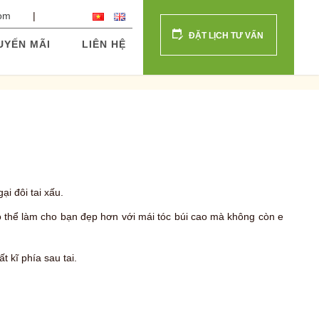
com
ĐẶT LỊCH TƯ VẤN
UYẾN MÃI
LIÊN HỆ
ại đôi tai xấu.
ó thể làm cho bạn đẹp hơn với mái tóc búi cao mà không còn e
 kĩ phía sau tai.