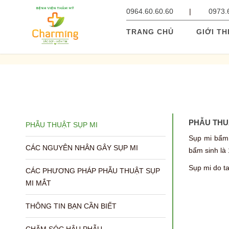
0964.60.60.60
0973.
TRANG CHỦ
GIỚI TH
PHẪU THU
PHẪU THUẬT SỤP MI
Sụp mi bẩm 
CÁC NGUYÊN NHÂN GÂY SỤP MI
bẩm sinh là 
Sụp mi do ta
CÁC PHƯƠNG PHÁP PHẪU THUẬT SỤP
MI MẮT
THÔNG TIN BẠN CẦN BIẾT