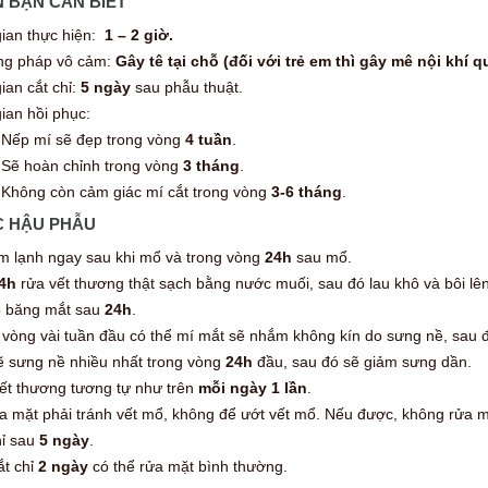
N BẠN CẦN BIẾT
gian thực hiện:
1 – 2 giờ.
g pháp vô cảm:
Gây tê tại chỗ (đối với trẻ em thì gây mê nội khí q
ian cắt chỉ:
5 ngày
sau phẫu thuật.
ian hồi phục:
Nếp mí sẽ đẹp trong vòng
4 tuần
.
Sẽ hoàn chỉnh trong vòng
3 tháng
.
Không còn cảm giác mí cắt trong vòng
3-6 tháng
.
 HẬU PHẪU
 lạnh ngay sau khi mổ và trong vòng
24h
sau mổ.
4h
rửa vết thương thật sạch bằng nước muối, sau đó lau khô và bôi lên
 băng mắt sau
24h
.
 vòng vài tuần đầu có thể mí mắt sẽ nhắm không kín do sưng nề, sau 
ẽ sưng nề nhiều nhất trong vòng
24h
đầu, sau đó sẽ giảm sưng dần.
ết thương tương tự như trên
mỗi ngày 1 lần
.
ửa mặt phải tránh vết mổ, không để ướt vết mổ. Nếu được, không rửa 
hỉ sau
5 ngày
.
ắt chỉ
2 ngày
có thể rửa mặt bình thường.