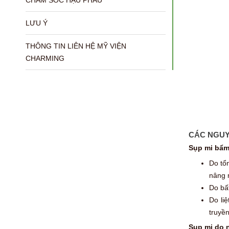
CHĂM SÓC HẬU PHẪU
LƯU Ý
THÔNG TIN LIÊN HỆ MỸ VIỆN
CHARMING
CÁC NGUY
Sụp mi bẩm
Do tổn
nâng 
Do bấ
Do li
truyền
Sụp mi do 