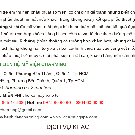
i trẻ em thì nên phẫu thuật sớm khi có chỉ định để tránh những biến c
i phẫu thuật mí mắt nếu khách hàng không vừa ý kết quả phẫu thuật (m
háng
vì khi đó mô vùng mắt phục hồi hoàn toàn nên sẽ cho kết quả đẹp
 1 số trường hợp khách hàng bị sẹo cộm to và đỏ dọc theo đường mổ h
ến mất sau
6 tháng
(thỉnh thoảng có trường hợp chậm hơn, nhưng chắc
Khách hàng không nên tự ý xử trí bất cứ hình thức nào vào vùng vết mổ
 phẫu thuật có nguy cơ tái phát sụp mi rất cao, khách hàng nên cân nhắ
 LIÊN HỆ MỸ VIỆN CHARMING
Thị Xuân, Phường Bến Thành, Quận 1, Tp.HCM
Riêng, Phường Bến Thành, Quận 1, Tp.HCM
m Charming có 2 mặt tiền
xe
MIỄN PHÍ
cho xe máy và ô tô
.665.44.339
|
Hotline
0973.60.60.60
–
0964.60.60.60
ncharming@gmail.com
w.benhviencharming.com
–
www.charmingspa.com
DỊCH VỤ KHÁC