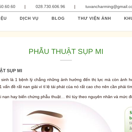
60.60.60
028.730.606.96
tuvancharming@gmail.
IỆU
DỊCH VỤ
BLOG
THƯ VIỆN ẢNH
KH
PHẪU THUẬT SỤP MI
ẬT SỤP MI
sinh là 1 bệnh lý chẳng những ảnh hưởng đến thị lực mà còn ảnh hư
1 vấn đề rất nan giải vì tỉ lệ tái phát của nó rất cao cho nên cần phải tì
i nạn hay biến chứng phẫu thuật… thì tùy theo nguyên nhân và mức độ n