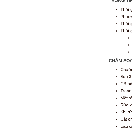
THÔNG TI
Thời 
Phươn
Thời g
Thời g
CHĂM SÓC
Chườm
Sau
2
Gỡ bỏ
Trong
Mắt s
Rửa v
Khi r
Cắt c
Sau c