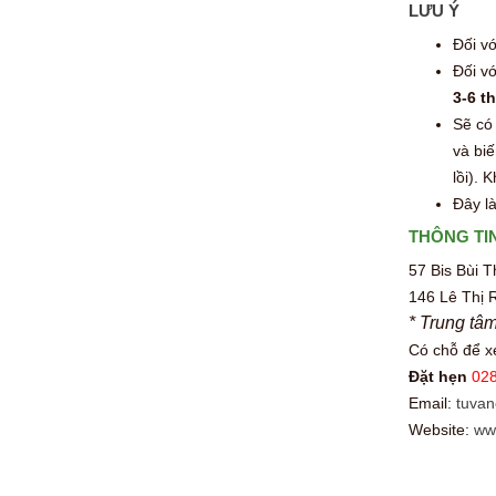
LƯU Ý
Đối vớ
Đối vớ
3-6 t
Sẽ có
và bi
lồi). 
Đây là
THÔNG TIN
57 Bis Bùi 
146 Lê Thị 
* Trung tâ
Có chỗ để 
Đặt hẹn
028
Email:
tuva
Website:
ww