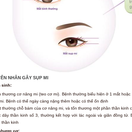
ÊN NHÂN GÂY SỤP MI
 sinh:
 thương cơ nâng mi (teo cơ mi). Bệnh thường biểu hiện ở 1 mắt hoặc 2
mi. Bệnh có thể ngày càng nặng thêm hoặc có thể ổn định
t thường chỗ bám của cơ nâng mi, và tổn thương một phần thần kinh c
ệt dây thần kinh số 3, thường kết hợp với lác ngoài và giãn đồng t
 thần kinh
nhược cơ: