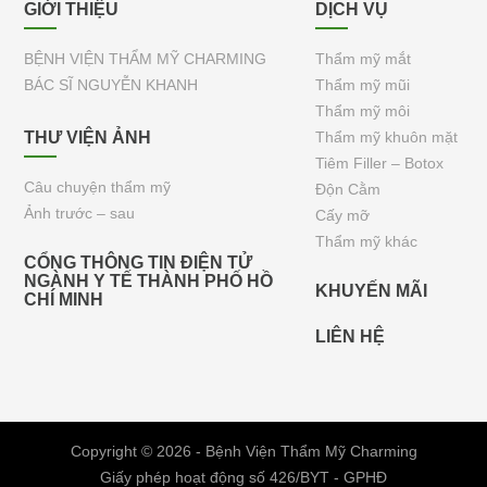
GIỚI THIỆU
DỊCH VỤ
BỆNH VIỆN THẨM MỸ CHARMING
Thẩm mỹ mắt
BÁC SĨ NGUYỄN KHANH
Thẩm mỹ mũi
Thẩm mỹ môi
THƯ VIỆN ẢNH
Thẩm mỹ khuôn mặt
Tiêm Filler – Botox
Câu chuyện thẩm mỹ
Độn Cằm
Ảnh trước – sau
Cấy mỡ
Thẩm mỹ khác
CỔNG THÔNG TIN ĐIỆN TỬ
NGÀNH Y TẾ THÀNH PHỐ HỒ
KHUYẾN MÃI
CHÍ MINH
LIÊN HỆ
Copyright © 2026 - Bệnh Viện Thẩm Mỹ Charming
Giấy phép hoạt động số 426/BYT - GPHĐ