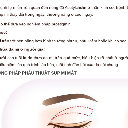
ệnh tự miễn liên quan đến nồng độ Acetylcholin ở thần kinh cơ. Bệnh 
p mi thay đổi trong ngày, thường nặng ở cuối ngày.
ó thể dựa vào nghiệm pháp prostigmin.
học:
i trên trở nên nặng hơn bình thường như u, phù, viêm hoặc khi có sẹo
hừa da mi ở người già:
ười cao tuổi là do thừa da mi trên quá mức, biểu hiện rõ nhất ở ngườ
iểu hiện của quá trình lão hóa, mất tính đàn hồi của da nói chung.
NG PHÁP PHẪU THUẬT SỤP MI MẮT