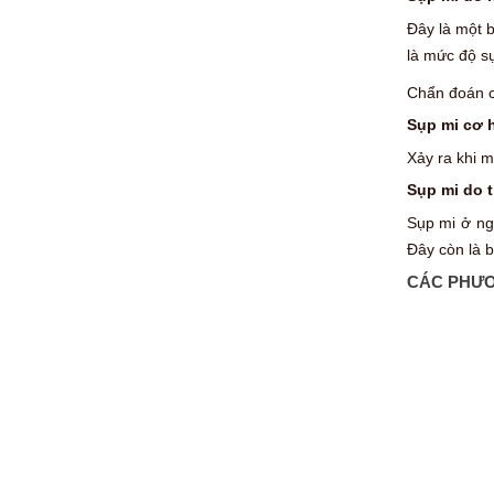
Đây là một b
là mức độ sụ
Chẩn đoán c
Sụp mi cơ 
Xảy ra khi m
Sụp mi do t
Sụp mi ở ng
Đây còn là b
CÁC PHƯƠ