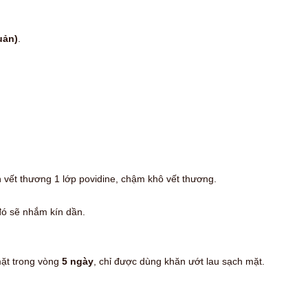
uản)
.
 vết thương 1 lớp povidine, chậm khô vết thương.
đó sẽ nhắm kín dần.
mặt trong vòng
5 ngày
, chỉ được dùng khăn ướt lau sạch mặt.