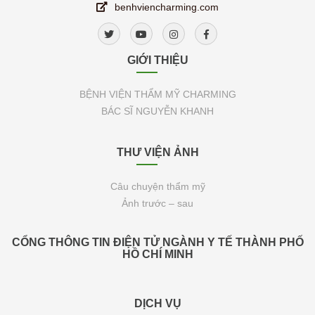
benhviencharming.com
GIỚI THIỆU
BỆNH VIỆN THẨM MỸ CHARMING
BÁC SĨ NGUYỄN KHANH
THƯ VIỆN ẢNH
Câu chuyện thẩm mỹ
Ảnh trước – sau
CỔNG THÔNG TIN ĐIỆN TỬ NGÀNH Y TẾ THÀNH PHỐ
HỒ CHÍ MINH
DỊCH VỤ