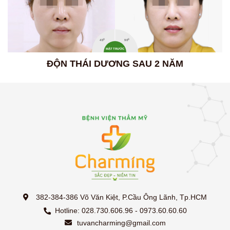
0
0
45
90
MẶT TRƯỚC
ĐỘN THÁI DƯƠNG SAU 2 NĂM
382-384-386 Võ Văn Kiệt, P.Cầu Ông Lãnh, Tp.HCM
Hotline: 028.730.606.96 - 0973.60.60.60
tuvancharming@gmail.com