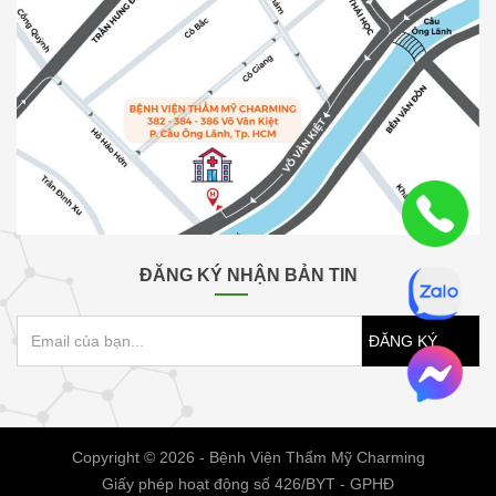
ĐĂNG KÝ NHẬN BẢN TIN
ĐĂNG KÝ
Copyright © 2026 - Bệnh Viện Thẩm Mỹ Charming
Giấy phép hoạt động số 426/BYT - GPHĐ