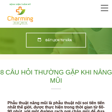
Togg
navi
ĐẶT LỊCH TƯ VẤN
8 CÂU HỎI THƯỜNG GẶP KHI NÂNG
MŨI
Phẫu thuật nâng mũi là phẫu thuật nội soi tiên tiến
nhất thế giới, được thực hiện trong thời gian từ 60-
90 phút, với một đường rạch nơi chân mũi để đưa