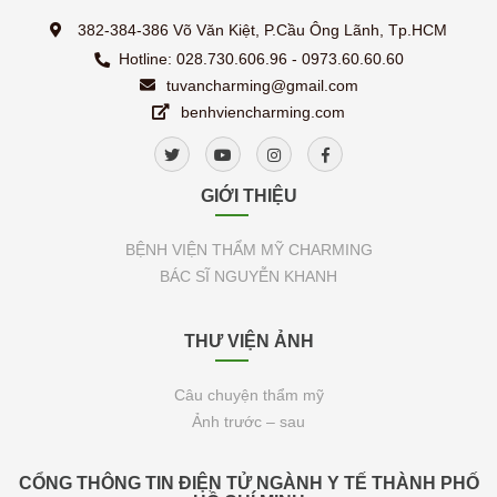
382-384-386 Võ Văn Kiệt, P.Cầu Ông Lãnh, Tp.HCM
Hotline: 028.730.606.96 - 0973.60.60.60
tuvancharming@gmail.com
benhviencharming.com
GIỚI THIỆU
BỆNH VIỆN THẨM MỸ CHARMING
BÁC SĨ NGUYỄN KHANH
THƯ VIỆN ẢNH
Câu chuyện thẩm mỹ
Ảnh trước – sau
CỔNG THÔNG TIN ĐIỆN TỬ NGÀNH Y TẾ THÀNH PHỐ