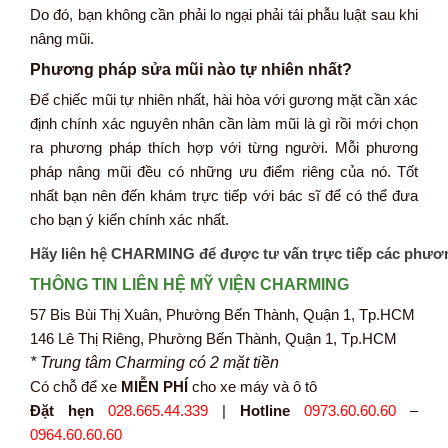
Do đó, bạn không cần phải lo ngại phải tái phẫu luật sau khi
nâng mũi.
Phương pháp sửa mũi nào tự nhiên nhất?
Để chiếc mũi tự nhiên nhất, hài hòa với gương mặt cần xác
định chính xác nguyên nhân cần làm mũi là gì rồi mới chọn
ra phương pháp thích hợp với từng người. Mỗi phương
pháp nâng mũi đều có những ưu điểm riêng của nó. Tốt
nhất bạn nên đến khám trực tiếp với bác sĩ để có thể đưa
cho bạn ý kiến chính xác nhất.
Hãy liên hệ CHARMING để được tư vấn trực tiếp các phươ
THÔNG TIN LIÊN HỆ MỸ VIỆN CHARMING
57 Bis Bùi Thị Xuân, Phường Bến Thành, Quận 1, Tp.HCM
146 Lê Thị Riêng, Phường Bến Thành, Quận 1, Tp.HCM
* Trung tâm Charming có 2 mặt tiền
Có chỗ để xe
MIỄN PHÍ
cho xe máy và ô tô
Đặt hẹn
028.665.44.339
|
Hotline
0973.60.60.60
–
0964.60.60.60