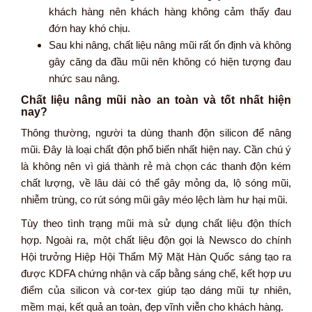
khách hàng nên khách hàng không cảm thấy đau
đớn hay khó chịu.
Sau khi nâng, chất liệu nâng mũi rất ổn định và không
gây căng da đầu mũi nên không có hiện tượng đau
nhức sau nâng.
Chất liệu nâng mũi nào an toàn và tốt nhất hiện
nay?
Thông thường, người ta dùng thanh độn silicon để nâng
mũi. Đây là loại chất độn phổ biến nhất hiện nay. Cần chú ý
là không nên vì giá thành rẻ mà chọn các thanh độn kém
chất lượng, về lâu dài có thể gây mỏng da, lộ sóng mũi,
nhiễm trùng, co rút sóng mũi gây méo lệch làm hư hại mũi.
Tùy theo tình trạng mũi mà sử dụng chất liệu độn thích
hợp. Ngoài ra, một chất liệu độn gọi là Newsco do chính
Hội trưởng Hiệp Hội Thẩm Mỹ Mặt Hàn Quốc sáng tạo ra
được KDFA chứng nhận và cấp bằng sáng chế, kết hợp ưu
điểm của silicon và cor-tex giúp tạo dáng mũi tự nhiên,
mềm mại, kết quả an toàn, đẹp vĩnh viễn cho khách hàng.