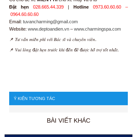
Đặt hẹn
028.665.44.339
|
Hotline
0973.60.60.60 –
0964.60.60.60
Email:
tuvancharming@gmail.com
Website:
www.deptoandien.vn
–
www.charmingspa.com
📌 𝑇𝑢̛ 𝑣𝑎̂́𝑛 𝑚𝑖𝑒̂̃𝑛 𝑝ℎ𝑖́ 𝑣𝑜̛́𝑖 𝐵𝑎́𝑐 𝑠𝑖̃ 𝑣𝑎̀ 𝑐ℎ𝑢𝑦𝑒̂𝑛 𝑣𝑖𝑒̂𝑛.
📌 𝑉𝑢𝑖 𝑙𝑜̀𝑛𝑔 đ𝑎̣̆𝑡 ℎ𝑒̣𝑛 𝑡𝑟𝑢̛𝑜̛́𝑐 𝑘ℎ𝑖 đ𝑒̂́𝑛 đ𝑒̂̉ đ𝑢̛𝑜̛̣𝑐 ℎ𝑜̂̃ 𝑡𝑟𝑜̛̣ 𝑡𝑜̂́𝑡 𝑛ℎ𝑎̂́𝑡.
Ý KIẾN TƯƠNG TÁC
BÀI VIẾT KHÁC