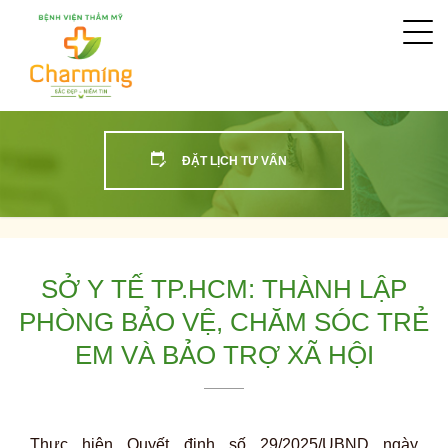
Togg
navi
ĐẶT LỊCH TƯ VẤN
SỞ Y TẾ TP.HCM: THÀNH LẬP
PHÒNG BẢO VỆ, CHĂM SÓC TRẺ
EM VÀ BẢO TRỢ XÃ HỘI
Thực hiện Quyết định số 29/2025/UBND ngày