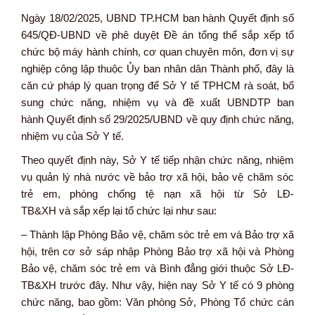
Ngày 18/02/2025, UBND TP.HCM ban hành Quyết định số
645/QĐ-UBND về phê duyệt Đề án tổng thể sắp xếp tổ
chức bộ máy hành chính, cơ quan chuyên môn, đơn vị sự
nghiệp công lập thuộc Ủy ban nhân dân Thành phố, đây là
căn cứ pháp lý quan trọng để Sở Y tế TPHCM rà soát, bổ
sung chức năng, nhiệm vụ và đề xuất UBNDTP ban
hành Quyết định số 29/2025/UBND
về quy định chức năng,
nhiệm vụ của Sở Y tế.
Theo quyết định này, Sở Y tế tiếp nhận chức năng, nhiệm
vụ quản lý nhà nước về bảo trợ xã hội, bảo vệ chăm sóc
trẻ em, phòng chống tệ nạn xã hội từ Sở LĐ-
TB&XH và sắp xếp lại tổ chức lại như sau:
– Thành lập Phòng Bảo vệ, chăm sóc trẻ em và Bảo trợ xã
hội, trên cơ sở sáp nhập Phòng Bảo trợ xã hội và Phòng
Bảo vệ, chăm sóc trẻ em và Bình đẳng giới thuộc Sở LĐ-
TB&XH trước đây. Như vậy, hiện nay Sở Y tế có 9 phòng
chức năng, bao gồm: Văn phòng Sở, Phòng Tổ chức cán