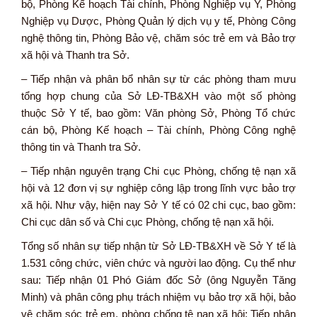
bộ, Phòng Kế hoạch Tài chính, Phòng Nghiệp vụ Y, Phòng
Nghiệp vụ Dược, Phòng Quản lý dịch vụ y tế, Phòng Công
nghệ thông tin, Phòng Bảo vệ, chăm sóc trẻ em và Bảo trợ
xã hội và Thanh tra Sở.
– Tiếp nhận và phân bổ nhân sự từ các phòng tham mưu
tổng hợp chung của Sở LĐ-TB&XH vào một số phòng
thuộc Sở Y tế, bao gồm: Văn phòng Sở, Phòng Tổ chức
cán bộ, Phòng Kế hoạch – Tài chính, Phòng Công nghệ
thông tin và Thanh tra Sở.
– Tiếp nhận nguyên trạng Chi cục Phòng, chống tệ nạn xã
hội và 12 đơn vị sự nghiệp công lập trong lĩnh vực bảo trợ
xã hội. Như vậy, hiện nay Sở Y tế có 02 chi cục, bao gồm:
Chi cục dân số và Chi cục Phòng, chống tệ nạn xã hội.
Tổng số nhân sự tiếp nhận từ Sở LĐ-TB&XH về Sở Y tế là
1.531 công chức, viên chức và người lao động. Cụ thể như
sau: Tiếp nhận 01 Phó Giám đốc Sở (ông Nguyễn Tăng
Minh) và phân công phụ trách nhiệm vụ bảo trợ xã hội, bảo
vệ chăm sóc trẻ em, phòng chống tệ nạn xã hội; Tiếp nhận