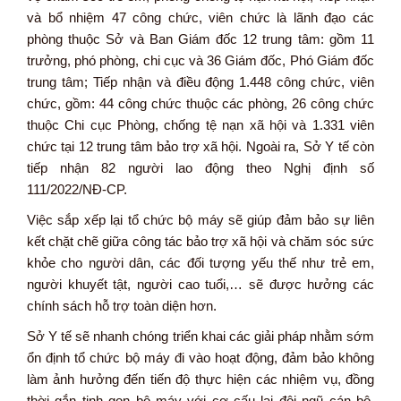
và bổ nhiệm 47 công chức, viên chức là lãnh đạo các
phòng thuộc Sở và Ban Giám đốc 12 trung tâm: gồm 11
trưởng, phó phòng, chi cục và 36 Giám đốc, Phó Giám đốc
trung tâm; Tiếp nhận và điều động 1.448 công chức, viên
chức, gồm: 44 công chức thuộc các phòng, 26 công chức
thuộc Chi cục Phòng, chống tệ nạn xã hội và 1.331 viên
chức tại 12 trung tâm bảo trợ xã hội. Ngoài ra, Sở Y tế còn
tiếp nhận 82 người lao động theo Nghị định số
111/2022/NĐ-CP.
Việc sắp xếp lại tổ chức bộ máy sẽ giúp đảm bảo sự liên
kết chặt chẽ giữa công tác bảo trợ xã hội và chăm sóc sức
khỏe cho người dân, các đối tượng yếu thế như trẻ em,
người khuyết tật, người cao tuổi,… sẽ được hưởng các
chính sách hỗ trợ toàn diện hơn.
Sở Y tế sẽ nhanh chóng triển khai các giải pháp nhằm sớm
ổn định tổ chức bộ máy đi vào hoạt động, đảm bảo không
làm ảnh hưởng đến tiến độ thực hiện các nhiệm vụ, đồng
thời gắn tinh gọn bộ máy với cơ cấu lại đội ngũ cán bộ,