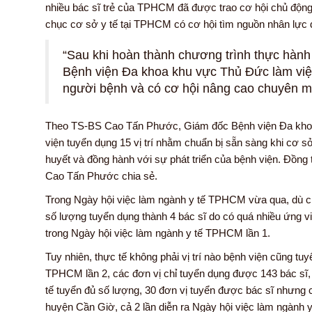
nhiều bác sĩ trẻ của TPHCM đã được trao cơ hội chủ động 
chục cơ sở y tế tại TPHCM có cơ hội tìm nguồn nhân lực 
“Sau khi hoàn thành chương trình thực hành t
Bệnh viện Đa khoa khu vực Thủ Đức làm việc
người bệnh và có cơ hội nâng cao chuyên m
Theo TS-BS Cao Tấn Phước, Giám đốc Bệnh viện Đa khoa 
viện tuyển dụng 15 vị trí nhằm chuẩn bị sẵn sàng khi cơ s
huyết và đồng hành với sự phát triển của bệnh viện. Đồng 
Cao Tấn Phước chia sẻ.
Trong Ngày hội việc làm ngành y tế TPHCM vừa qua, dù ch
số lượng tuyển dụng thành 4 bác sĩ do có quá nhiều ứng 
trong Ngày hội việc làm ngành y tế TPHCM lần 1.
Tuy nhiên, thực tế không phải vị trí nào bệnh viện cũng tu
TPHCM lần 2, các đơn vị chỉ tuyển dụng được 143 bác sĩ, mộ
tế tuyển đủ số lượng, 30 đơn vị tuyển được bác sĩ nhưng c
huyện Cần Giờ, cả 2 lần diễn ra Ngày hội việc làm ngành y