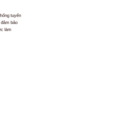
thống tuyển
g đảm bảo
ệc làm