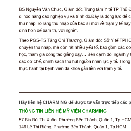
BS Nguyễn Văn Chức, Giám đốc Trung tâm Y tế TP Thủ Đức,
đi học nâng cao nghiệp vụ và trình độ.Đây là động lực để cá
thu nhập, rõ ràng thu nhập của bác sĩ mới về trạm y tế ha
định hơn để bám trụ với nghề”.
Theo PGS-TS Tăng Chí Thượng, Giám đốc Sở Y tế TPHCM, “g
chuyện thu nhập, mà còn rất nhiều yếu tố, bao gồm các cơ 
học, tham gia công tác giảng dạy… Bên cạnh đó, ngành y 
các cơ chế, chính sách thu hút nguồn nhân lực y tế. Trong
thực hành tại bệnh viện đa khoa gắn liền với trạm y tế.
—————————————————————————
Hãy liên hệ CHARMING để được tư vấn trực tiếp các 
THÔNG TIN LIÊN HỆ MỸ VIỆN CHARMING
57 Bis Bùi Thị Xuân, Phường Bến Thành, Quận 1, Tp.HC
146 Lê Thị Riêng, Phường Bến Thành, Quận 1, Tp.HCM