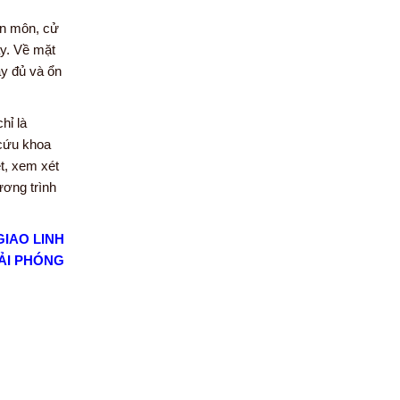
ên môn, cử
ày. Về mặt
ầy đủ và ổn
hỉ là
 cứu khoa
t, xem xét
ương trình
GIAO LINH
IẢI PHÓNG