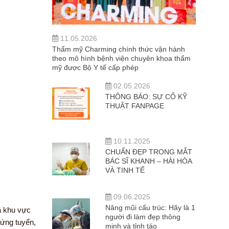
11.05.2026
Thẩm mỹ Charming chính thức vận hành
theo mô hình bệnh viện chuyên khoa thẩm
mỹ được Bộ Y tế cấp phép
02.05.2026
THÔNG BÁO: SỰ CỐ KỸ
THUẬT FANPAGE
10.11.2025
CHUẨN ĐẸP TRONG MẮT
BÁC SĨ KHANH – HÀI HÒA
VÀ TINH TẾ
09.06.2025
Nâng mũi cấu trúc: Hãy là 1
a khu vực
người đi làm đẹp thông
 ứng tuyển,
minh và tỉnh táo