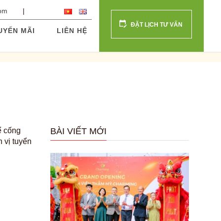
com
ĐẶT LỊCH TƯ VẤN
UYẾN MÃI
LIÊN HỆ
ể cống
BÀI VIẾT MỚI
n vị tuyển