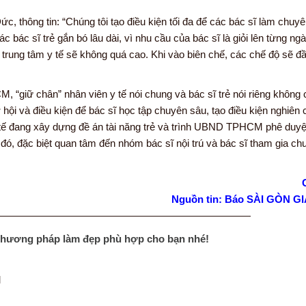
 thông tin: “Chúng tôi tạo điều kiện tối đa để các bác sĩ làm chuy
c bác sĩ trẻ gắn bó lâu dài, vì nhu cầu của bác sĩ là giỏi lên từng ng
y trung tâm y tế sẽ không quá cao. Khi vào biên chế, các chế độ sẽ đ
iữ chân” nhân viên y tế nói chung và bác sĩ trẻ nói riêng không c
hội và điều kiện để bác sĩ học tập chuyên sâu, tạo điều kiện nghiên
tế đang xây dựng đề án tài năng trẻ và trình UBND TPHCM phê duyệ
 đó, đặc biệt quan tâm đến nhóm bác sĩ nội trú và bác sĩ tham gia ch
Nguồn tin: Báo SÀI GÒN G
—————————————————————————
phương pháp làm đẹp phù hợp cho bạn nhé!
M