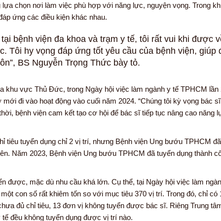
lựa chọn nơi làm việc phù hợp với năng lực, nguyện vọng. Trong kh
đáp ứng các điều kiện khác nhau.
ại bệnh viện đa khoa và trạm y tế, tôi rất vui khi được 
. Tôi hy vọng đáp ứng tốt yêu cầu của bệnh viện, giúp
ôn”, BS Nguyễn Trọng Thức bày tỏ.
khu vực Thủ Đức, trong Ngày hội việc làm ngành y tế TPHCM lần 
ở mới đi vào hoạt động vào cuối năm 2024. “Chúng tôi kỳ vọng bác sĩ
thời, bệnh viện cam kết tạo cơ hội để bác sĩ tiếp tục nâng cao năng 
ỉ tiêu tuyển dụng chỉ 2 vị trí, nhưng Bệnh viện Ung bướu TPHCM đã
viên. Năm 2023, Bệnh viện Ung bướu TPHCM đã tuyển dụng thành công
yển được, mặc dù nhu cầu khá lớn. Cụ thể, tại Ngày hội việc làm ngàn
t con số rất khiêm tốn so với mục tiêu 370 vị trí. Trong đó, chỉ có 
hưa đủ chỉ tiêu, 13 đơn vị không tuyển được bác sĩ. Riêng Trung tâ
 tế đều không tuyển dụng được vị trí nào.