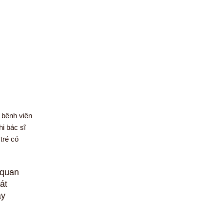
 bệnh viện
i bác sĩ
trẻ có
 quan
át
ay