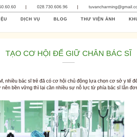
60.60.60
028.730.606.96
tuvancharming@gmail.
IỆU
DỊCH VỤ
BLOG
THƯ VIỆN ẢNH
KH
TẠO CƠ HỘI ĐỂ GIỮ CHÂN BÁC SĨ
, nhiều bác sĩ trẻ đã có cơ hội chủ động lựa chọn cơ sở y tế đ
ở nên bền vững thì lại cần nhiều sự nỗ lực từ phía bác sĩ lẫn đơ