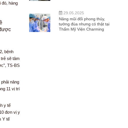
i đó, hàng
29.05.2025
Nâng mũi đổi phong thủy,
về
tưởng đùa nhưng có thật tại
 được
Thẩm Mỹ Viện Charming
2, bệnh
 trẻ sẽ tâm
lực”, TS-BS
 phải nâng
 11 vị trí
h y tế
10 đơn vị y
m Y tế