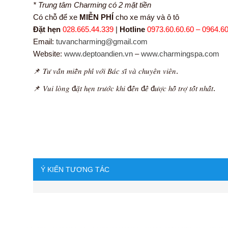
* Trung tâm Charming có 2 mặt tiền
Có chỗ để xe
MIỄN PHÍ
cho xe máy và ô tô
Đặt hẹn
028.665.44.339
|
Hotline
0973.60.60.60 – 0964.60
Email:
tuvancharming@gmail.com
Website:
www.deptoandien.vn
–
www.charmingspa.com
📌 𝑇𝑢̛ 𝑣𝑎̂́𝑛 𝑚𝑖𝑒̂̃𝑛 𝑝ℎ𝑖́ 𝑣𝑜̛́𝑖 𝐵𝑎́𝑐 𝑠𝑖̃ 𝑣𝑎̀ 𝑐ℎ𝑢𝑦𝑒̂𝑛 𝑣𝑖𝑒̂𝑛.
📌 𝑉𝑢𝑖 𝑙𝑜̀𝑛𝑔 đ𝑎̣̆𝑡 ℎ𝑒̣𝑛 𝑡𝑟𝑢̛𝑜̛́𝑐 𝑘ℎ𝑖 đ𝑒̂́𝑛 đ𝑒̂̉ đ𝑢̛𝑜̛̣𝑐 ℎ𝑜̂̃ 𝑡𝑟𝑜̛̣ 𝑡𝑜̂́𝑡 𝑛ℎ𝑎̂́𝑡.
Ý KIẾN TƯƠNG TÁC