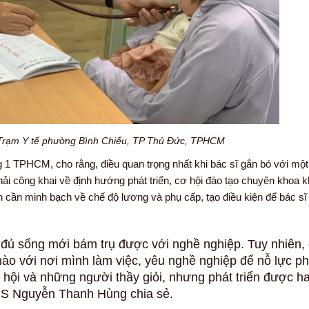
i Trạm Y tế phường Bình Chiểu, TP Thủ Đức, TPHCM
 TPHCM, cho rằng, điều quan trọng nhất khi bác sĩ gắn bó với một
ải công khai về định hướng phát triển, cơ hội đào tạo chuyên khoa kh
n cần minh bạch về chế độ lương và phụ cấp, tạo điều kiện để bác sĩ 
.
ải đủ sống mới bám trụ được với nghề nghiệp. Tuy nhiên,
hào với nơi mình làm việc, yêu nghề nghiệp để nỗ lực ph
 hội và những người thầy giỏi, nhưng phát triển được h
S-BS Nguyễn Thanh Hùng chia sẻ.