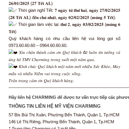
𝟐𝟔/𝟎𝟏/𝟐𝟎𝟐𝟓 (𝟐𝟕 𝐓𝐞̂́𝐭 𝐀𝐋)
Thời gian nghỉ Tết: 𝟕 𝐧𝐠𝐚̀𝐲 𝐭𝐮̛̀ 𝐭𝐡𝐮̛́ 𝐡𝐚𝐢, 𝐧𝐠𝐚̀𝐲 𝟐𝟕/𝟎𝟐/𝟐𝟎𝟐𝟓
(𝟐𝟖 𝐓𝐞̂́𝐭 𝐀𝐋) đ𝐞̂́𝐧 𝐜𝐡𝐮̉ 𝐧𝐡𝐚̣̂𝐭, 𝐧𝐠𝐚̀𝐲 𝟎𝟐/𝟎𝟐/𝟐𝟎𝟐𝟓 (𝐦𝐮̀𝐧𝐠 𝟓 𝐓𝐞̂́𝐭).
Thời gian làm việc lại: 𝐭𝐡𝐮̛́ 𝟐, 𝐧𝐠𝐚̀𝐲 𝟎𝟑/𝟎𝟐/𝟐𝟎𝟐𝟓 (𝐦𝐮̀𝐧𝐠 𝟔
𝐓𝐞̂́𝐭)
Quý khách hàng có nhu cầu liên hệ vui lòng gọi số
0973.60.60.60 – 0964.60.60.60.
𝑋𝑖𝑛 𝑐ℎ𝑎̂𝑛 𝑡ℎ𝑎̀𝑛ℎ 𝑐𝑎̉𝑚 𝑜̛𝑛 𝑄𝑢𝑦́ 𝑘ℎ𝑎́𝑐ℎ đ𝑎̃ 𝑙𝑢𝑜̂𝑛 𝑡𝑖𝑛 𝑡𝑢̛𝑜̛̉𝑛𝑔 𝑣𝑎̀
𝑢̉𝑛𝑔 ℎ𝑜̣̂ 𝑇𝑀𝑉 𝐶ℎ𝑎𝑟𝑚𝑖𝑛𝑔 𝑡𝑟𝑜𝑛𝑔 𝑠𝑢𝑜̂́𝑡 𝑚𝑜̣̂𝑡 𝑛𝑎̆𝑚 𝑞𝑢𝑎.
𝐾𝑖́𝑛ℎ 𝑐ℎ𝑢́𝑐 𝑄𝑢𝑦́ 𝑘ℎ𝑎́𝑐ℎ 𝑚𝑜̣̂𝑡 𝑛𝑎̆𝑚 𝑚𝑜̛́𝑖 𝑛ℎ𝑖𝑒̂̀𝑢 𝑆𝑢̛́𝑐 𝐾ℎ𝑜̉𝑒, 𝑀𝑎𝑦
𝑚𝑎̆́𝑛 𝑣𝑎̀ 𝑛ℎ𝑖𝑒̂̀𝑢 𝑁𝑖𝑒̂̀𝑚 𝑣𝑢𝑖 𝑡𝑟𝑜𝑛𝑔 𝑐𝑢𝑜̣̂𝑐 𝑠𝑜̂́𝑛𝑔.
𝑇𝑟𝑎̂𝑛 𝑡𝑟𝑜̣𝑛𝑔 𝑐𝑎̉𝑚 𝑜̛𝑛 𝑄𝑢𝑦́ 𝑘ℎ𝑎́𝑐ℎ ℎ𝑎̀𝑛𝑔.
———————————————————————————
Hãy liên hệ CHARMING để được tư vấn trực tiếp các phươ
THÔNG TIN LIÊN HỆ MỸ VIỆN CHARMING
57 Bis Bùi Thị Xuân, Phường Bến Thành, Quận 1, Tp.HCM
146 Lê Thị Riêng, Phường Bến Thành, Quận 1, Tp.HCM
* Trung tâm Charming có 2 mặt tiền