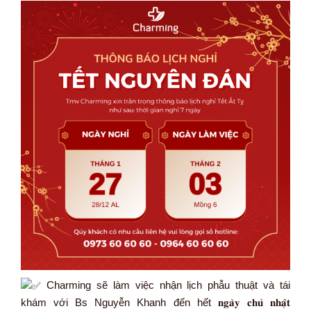
Charming sẽ làm việc nhận lịch phẫu thuật và tái
khám với Bs Nguyễn Khanh đến hết 𝐧𝐠𝐚̀𝐲 𝐜𝐡𝐮̉ 𝐧𝐡𝐚̣̂𝐭