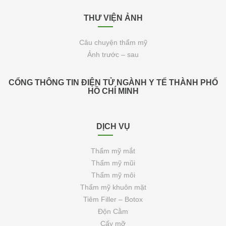
THƯ VIỆN ẢNH
Câu chuyện thẩm mỹ
Ảnh trước – sau
CỔNG THÔNG TIN ĐIỆN TỬ NGÀNH Y TẾ THÀNH PHỐ
HỒ CHÍ MINH
DỊCH VỤ
Thẩm mỹ mắt
Thẩm mỹ mũi
Thẩm mỹ môi
Thẩm mỹ khuôn mặt
Tiêm Filler – Botox
Độn Cằm
Cấy mỡ