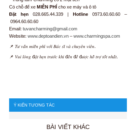
Có chỗ để xe
MIỄN PHÍ
cho xe máy và ô tô
Đặt hẹn
028.665.44.339 |
Hotline
0973.60.60.60 –
0964.60.60.60
Email:
tuvancharming@gmail.com
Website:
www.deptoandien.vn
–
www.charmingspa.com
📌 𝑇𝑢̛ 𝑣𝑎̂́𝑛 𝑚𝑖𝑒̂̃𝑛 𝑝ℎ𝑖́ 𝑣𝑜̛́𝑖 𝐵𝑎́𝑐 𝑠𝑖̃ 𝑣𝑎̀ 𝑐ℎ𝑢𝑦𝑒̂𝑛 𝑣𝑖𝑒̂𝑛.
📌 𝑉𝑢𝑖 𝑙𝑜̀𝑛𝑔 đ𝑎̣̆𝑡 ℎ𝑒̣𝑛 𝑡𝑟𝑢̛𝑜̛́𝑐 𝑘ℎ𝑖 đ𝑒̂́𝑛 đ𝑒̂̉ đ𝑢̛𝑜̛̣𝑐 ℎ𝑜̂̃ 𝑡𝑟𝑜̛̣ 𝑡𝑜̂́𝑡 𝑛ℎ𝑎̂́𝑡.
Ý KIẾN TƯƠNG TÁC
BÀI VIẾT KHÁC