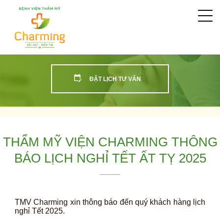
Togg
navi
ĐẶT LỊCH TƯ VẤN
THẨM MỸ VIỆN CHARMING THÔNG
BÁO LỊCH NGHỈ TẾT ẤT TỴ 2025
TMV Charming xin thông báo đến quý khách hàng lịch
nghỉ Tết 2025.