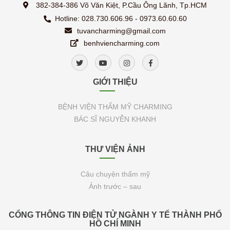
382-384-386 Võ Văn Kiệt, P.Cầu Ông Lãnh, Tp.HCM
Hotline: 028.730.606.96 - 0973.60.60.60
tuvancharming@gmail.com
benhviencharming.com
GIỚI THIỆU
BỆNH VIỆN THẨM MỸ CHARMING
BÁC SĨ NGUYỄN KHANH
THƯ VIỆN ẢNH
Câu chuyện thẩm mỹ
Ảnh trước – sau
CỔNG THÔNG TIN ĐIỆN TỬ NGÀNH Y TẾ THÀNH PHỐ
HỒ CHÍ MINH