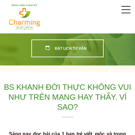
Togg
navi
ĐẶT LỊCH TƯ VẤN
BS KHANH ĐỜI THỰC KHÔNG VUI
NHƯ TRÊN MẠNG HAY THẤY. VÌ
SAO?
Sáng nay đọc bài của 1 bạn trẻ viết, mộc và trong