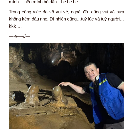
mình… nên mình bỏ dần…he he he…
Trong công việc đa số vui vẻ, ngoài đời cũng vui và bựa
không kém đâu nhe. Dĩ nhiên cũng…tuỳ lúc và tuỳ người…
kkk….
—-//—-//—