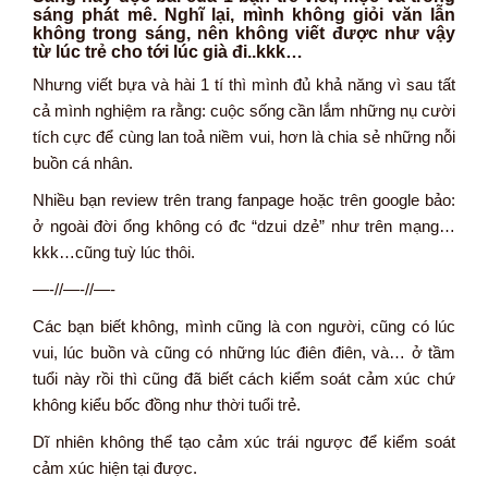
sáng phát mê. Nghĩ lại, mình không giỏi văn lẫn
không trong sáng, nên không viết được như vậy
từ lúc trẻ cho tới lúc già đi..kkk…
Nhưng viết bựa và hài 1 tí thì mình đủ khả năng vì sau tất
cả mình nghiệm ra rằng: cuộc sống cần lắm những nụ cười
tích cực để cùng lan toả niềm vui, hơn là chia sẻ những nỗi
buồn cá nhân.
Nhiều bạn review trên trang fanpage hoặc trên google bảo:
ở ngoài đời ổng không có đc “dzui dzẻ” như trên mạng…
kkk…cũng tuỳ lúc thôi.
—-//—-//—-
Các bạn biết không, mình cũng là con người, cũng có lúc
vui, lúc buồn và cũng có những lúc điên điên, và… ở tầm
tuổi này rồi thì cũng đã biết cách kiểm soát cảm xúc chứ
không kiểu bốc đồng như thời tuổi trẻ.
Dĩ nhiên không thể tạo cảm xúc trái ngược để kiểm soát
cảm xúc hiện tại được.