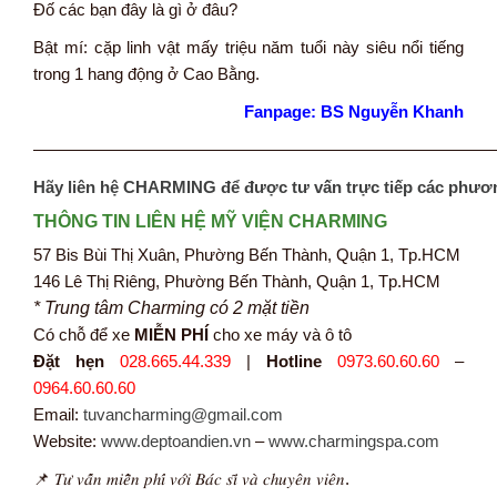
Đố các bạn đây là gì ở đâu?
Bật mí: cặp linh vật mấy triệu năm tuổi này siêu nổi tiếng
trong 1 hang động ở Cao Bằng.
Fanpage: BS Nguyễn Khanh
———————————————————————————
Hãy liên hệ CHARMING để được tư vấn trực tiếp các phươ
THÔNG TIN LIÊN HỆ MỸ VIỆN CHARMING
57 Bis Bùi Thị Xuân, Phường Bến Thành, Quận 1, Tp.HCM
146 Lê Thị Riêng, Phường Bến Thành, Quận 1, Tp.HCM
* Trung tâm Charming có 2 mặt tiền
Có chỗ để xe
MIỄN PHÍ
cho xe máy và ô tô
Đặt hẹn
028.665.44.339
|
Hotline
0973.60.60.60
–
0964.60.60.60
Email:
tuvancharming@gmail.com
Website:
www.deptoandien.vn
–
www.charmingspa.com
📌 𝑇𝑢̛ 𝑣𝑎̂́𝑛 𝑚𝑖𝑒̂̃𝑛 𝑝ℎ𝑖́ 𝑣𝑜̛́𝑖 𝐵𝑎́𝑐 𝑠𝑖̃ 𝑣𝑎̀ 𝑐ℎ𝑢𝑦𝑒̂𝑛 𝑣𝑖𝑒̂𝑛.