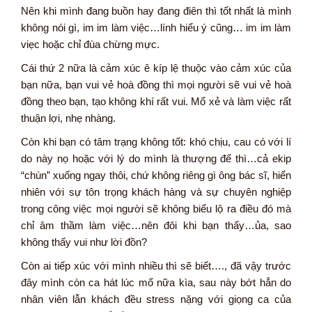
Nên khi mình đang buồn hay đang điên thì tốt nhất là mình
không nói gì, im im làm việc…lính hiểu ý cũng… im im làm
viẹc hoặc chỉ đùa chừng mực.
Cái thứ 2 nữa là cảm xúc ê kíp lệ thuộc vào cảm xúc của
bạn nữa, bạn vui vẻ hoà đồng thì mọi người sẽ vui vẻ hoà
đồng theo bạn, tạo không khí rất vui. Mổ xẻ và làm việc rất
thuận lợi, nhẹ nhàng.
Còn khi bạn có tâm trạng không tốt: khó chịu, cau có với lí
do này nọ hoặc với lý do mình là thượng đế thì…cả ekip
“chùn” xuống ngay thôi, chứ không riêng gì ông bác sĩ, hiển
nhiên với sự tôn trọng khách hàng và sự chuyên nghiệp
trong công việc mọi người sẽ không biểu lộ ra điều đó mà
chỉ âm thầm làm việc…nên đôi khi bạn thấy…ủa, sao
không thấy vui như lời đồn?
Còn ai tiếp xúc với mình nhiều thì sẽ biết…., đã vậy trước
đây mình còn ca hát lúc mổ nữa kìa, sau này bớt hẳn do
nhân viên lẫn khách đều stress nặng với giọng ca của