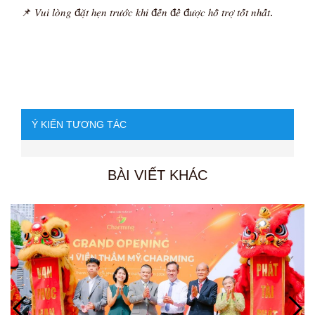
📌 𝑉𝑢𝑖 𝑙𝑜̀𝑛𝑔 đ𝑎̣̆𝑡 ℎ𝑒̣𝑛 𝑡𝑟𝑢̛𝑜̛́𝑐 𝑘ℎ𝑖 đ𝑒̂́𝑛 đ𝑒̂̉ đ𝑢̛𝑜̛̣𝑐 ℎ𝑜̂̃ 𝑡𝑟𝑜̛̣ 𝑡𝑜̂́𝑡 𝑛ℎ𝑎̂́𝑡.
Ý KIẾN TƯƠNG TÁC
BÀI VIẾT KHÁC