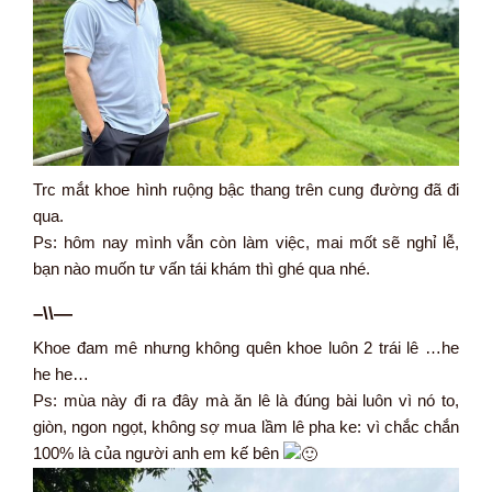
Trc mắt khoe hình ruộng bậc thang trên cung đường đã đi
qua.
Ps: hôm nay mình vẫn còn làm việc, mai mốt sẽ nghỉ lễ,
bạn nào muốn tư vấn tái khám thì ghé qua nhé.
–\\—
Khoe đam mê nhưng không quên khoe luôn 2 trái lê …he
he he…
Ps: mùa này đi ra đây mà ăn lê là đúng bài luôn vì nó to,
giòn, ngon ngọt, không sợ mua lầm lê pha ke: vì chắc chắn
100% là của người anh em kế bên