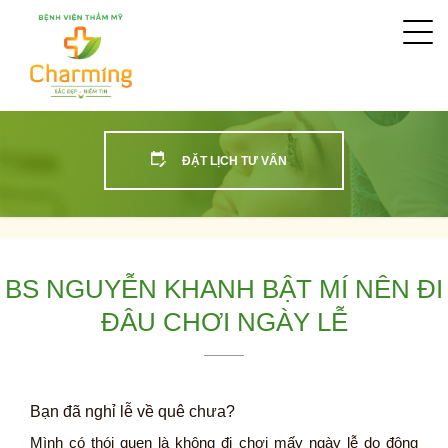
Togg
navi
ĐẶT LỊCH TƯ VẤN
BS NGUYỄN KHANH BẬT MÍ NÊN ĐI
ĐÂU CHƠI NGÀY LỄ
Bạn đã nghỉ lễ về quê chưa?
Mình có thói quen là không đi chơi mấy ngày lễ do đông