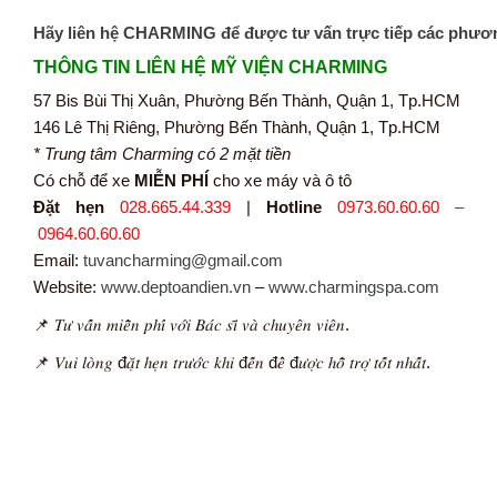
Hãy liên hệ CHARMING để được tư vấn trực tiếp các phươ
THÔNG TIN LIÊN HỆ MỸ VIỆN CHARMING
57 Bis Bùi Thị Xuân, Phường Bến Thành, Quận 1, Tp.HCM
146 Lê Thị Riêng, Phường Bến Thành, Quận 1, Tp.HCM
* Trung tâm Charming có 2 mặt tiền
Có chỗ để xe
MIỄN PHÍ
cho xe máy và ô tô
Đặt hẹn
028.665.44.339
|
Hotline
0973.60.60.60 –
0964.60.60.60
Email:
tuvancharming@gmail.com
Website:
www.deptoandien.vn
–
www.charmingspa.com
📌 𝑇𝑢̛ 𝑣𝑎̂́𝑛 𝑚𝑖𝑒̂̃𝑛 𝑝ℎ𝑖́ 𝑣𝑜̛́𝑖 𝐵𝑎́𝑐 𝑠𝑖̃ 𝑣𝑎̀ 𝑐ℎ𝑢𝑦𝑒̂𝑛 𝑣𝑖𝑒̂𝑛.
📌 𝑉𝑢𝑖 𝑙𝑜̀𝑛𝑔 đ𝑎̣̆𝑡 ℎ𝑒̣𝑛 𝑡𝑟𝑢̛𝑜̛́𝑐 𝑘ℎ𝑖 đ𝑒̂́𝑛 đ𝑒̂̉ đ𝑢̛𝑜̛̣𝑐 ℎ𝑜̂̃ 𝑡𝑟𝑜̛̣ 𝑡𝑜̂́𝑡 𝑛ℎ𝑎̂́𝑡.