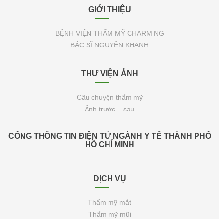
GIỚI THIỆU
BỆNH VIỆN THẨM MỸ CHARMING
BÁC SĨ NGUYỄN KHANH
THƯ VIỆN ẢNH
Câu chuyện thẩm mỹ
Ảnh trước – sau
CỔNG THÔNG TIN ĐIỆN TỬ NGÀNH Y TẾ THÀNH PHỐ
HỒ CHÍ MINH
DỊCH VỤ
Thẩm mỹ mắt
Thẩm mỹ mũi