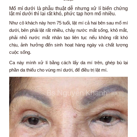
Mổ mí dưới là phẫu thuật dễ nhưng xử lí biến chứng
lật mí dưới thì lại rất khó, phức tạp hơn mổ nhiều.
Như cô khách này hơn 75 tuổi, lật mí cả hai bên sau mổ mí
dưới, bên phải lật rất nhiều, chảy nước mắt sống, khô mắt,
phải nhỏ nước mắt nhân tạo liên tục nếu không rất khó
chịu, ảnh hưởng đến sinh hoạt hàng ngày và chất lượng
cuộc sống.
Ca này mình xử lí bằng cách lấy da mí trên, ghép bù lại
phần da thiếu cho vùng mí dưới, để điều trị lật mí.