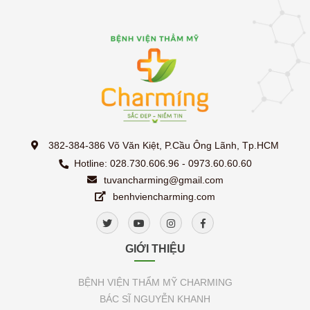
382-384-386 Võ Văn Kiệt, P.Cầu Ông Lãnh, Tp.HCM
Hotline: 028.730.606.96 - 0973.60.60.60
tuvancharming@gmail.com
benhviencharming.com
GIỚI THIỆU
BỆNH VIỆN THẨM MỸ CHARMING
BÁC SĨ NGUYỄN KHANH