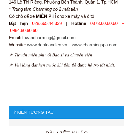
146 Lê Thị Riêng, Phường Bến Thành, Quận 1, Tp.HCM
* Trung tâm Charming có 2 mặt tiền
Có chỗ để xe
MIỄN PHÍ
cho xe máy và ô tô
Đặt hẹn
028.665.44.339
|
Hotline
0973.60.60.60 –
0964.60.60.60
Email:
tuvancharming@gmail.com
Website:
www.deptoandien.vn
–
www.charmingspa.com
📌 𝑇𝑢̛ 𝑣𝑎̂́𝑛 𝑚𝑖𝑒̂̃𝑛 𝑝ℎ𝑖́ 𝑣𝑜̛́𝑖 𝐵𝑎́𝑐 𝑠𝑖̃ 𝑣𝑎̀ 𝑐ℎ𝑢𝑦𝑒̂𝑛 𝑣𝑖𝑒̂𝑛.
📌 𝑉𝑢𝑖 𝑙𝑜̀𝑛𝑔 đ𝑎̣̆𝑡 ℎ𝑒̣𝑛 𝑡𝑟𝑢̛𝑜̛́𝑐 𝑘ℎ𝑖 đ𝑒̂́𝑛 đ𝑒̂̉ đ𝑢̛𝑜̛̣𝑐 ℎ𝑜̂̃ 𝑡𝑟𝑜̛̣ 𝑡𝑜̂́𝑡 𝑛ℎ𝑎̂́𝑡.
Ý KIẾN TƯƠNG TÁC