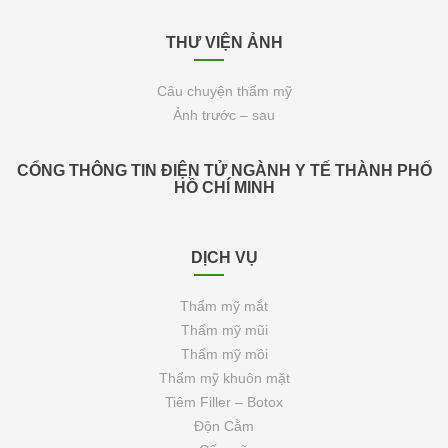
THƯ VIỆN ẢNH
Câu chuyện thẩm mỹ
Ảnh trước – sau
CỔNG THÔNG TIN ĐIỆN TỬ NGÀNH Y TẾ THÀNH PHỐ
HỒ CHÍ MINH
DỊCH VỤ
Thẩm mỹ mắt
Thẩm mỹ mũi
Thẩm mỹ môi
Thẩm mỹ khuôn mặt
Tiêm Filler – Botox
Độn Cằm