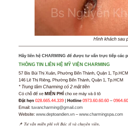
Hình khách sau 
—————————————————————————
Hãy liên hệ CHARMING để được tư vấn trực tiếp các 
THÔNG TIN LIÊN HỆ MỸ VIỆN CHARMING
57 Bis Bùi Thị Xuân, Phường Bến Thành, Quận 1, Tp.HC
146 Lê Thị Riêng, Phường Bến Thành, Quận 1, Tp.HCM
* Trung tâm Charming có 2 mặt tiền
Có chỗ để xe
MIỄN PHÍ
cho xe máy và ô tô
Đặt hẹn
028.665.44.339
|
Hotline
0973.60.60.60
–
0964.60
Email:
tuvancharming@gmail.com
Website:
www.deptoandien.vn
–
www.charmingspa.com
📌 𝑇𝑢̛ 𝑣𝑎̂́𝑛 𝑚𝑖𝑒̂̃𝑛 𝑝ℎ𝑖́ 𝑣𝑜̛́𝑖 𝐵𝑎́𝑐 𝑠𝑖̃ 𝑣𝑎̀ 𝑐ℎ𝑢𝑦𝑒̂𝑛 𝑣𝑖𝑒̂𝑛.