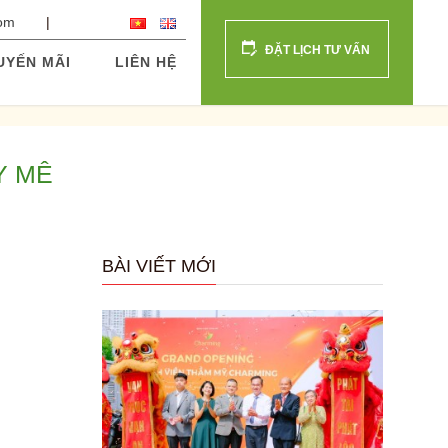
com
ĐẶT LỊCH TƯ VẤN
UYẾN MÃI
LIÊN HỆ
Y MÊ
BÀI VIẾT MỚI