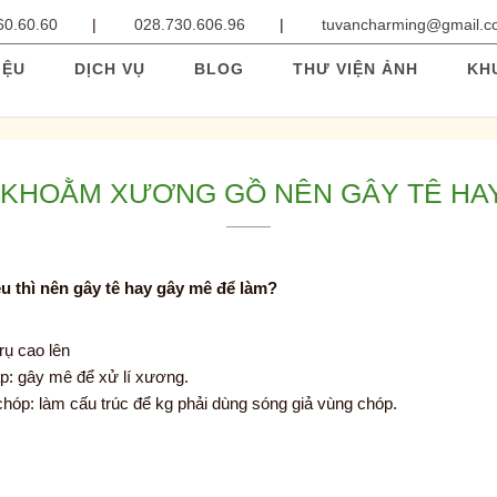
60.60.60
028.730.606.96
tuvancharming@gmail.
IỆU
DỊCH VỤ
BLOG
THƯ VIỆN ẢNH
KH
 KHOẰM XƯƠNG GỒ NÊN GÂY TÊ HA
 thì nên gây tê hay gây mê để làm?
rụ cao lên
: gây mê để xử lí xương.
chóp: làm cấu trúc để kg phải dùng sóng giả vùng chóp.