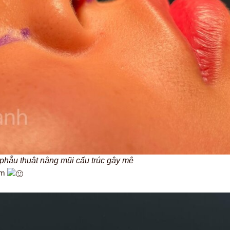
 phẫu thuật nâng mũi cấu trúc gây mê
iểm