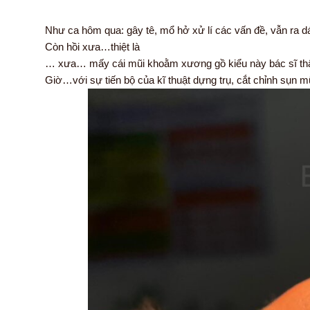
Như ca hôm qua: gây tê, mổ hở xử lí các vấn đề, vẫn ra d
Còn hồi xưa…thiệt là
… xưa… mấy cái mũi khoằm xương gồ kiểu này bác sĩ thẩ
Giờ…với sự tiến bộ của kĩ thuật dựng trụ, cắt chỉnh sụn 