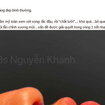
áng đẹp bình thường.
m mỹ toàn xem xét xong: lắc đầu, rồi “chắt lưỡi”… khó quá…bỏ q
mũi lẫn chỉnh xương mũi…vấn đề được giải quyết trong vòng 1 nốt nhạ