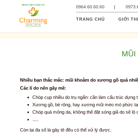
0964.60.60.60
0973.
TRANG CHỦ
GIỚI TH
MŨI
Nhiều bạn thắc mắc: mũi khoằm do xương gồ quá nhiều
Các lí do nên gây mê:
Chóp cụp nhiều do trụ ngắn: cần làm cấu trúc dựng t
Xương gồ, bè rộng, hay xương mũi méo mó phức tạp
Chóp quá mỏng da, không thể đặt sóng giả do sẽ lộ 
….
Còn lại đa số là gây tê đều có thể xử lý được.