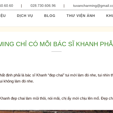
60.60.60
028.730.606.96
tuvancharming@gmail.
IỆU
DỊCH VỤ
BLOG
THƯ VIỆN ẢNH
KH
ING CHỈ CÓ MỖI BÁC SĨ KHANH PH
ất định phải là bác sĩ Khanh “đẹp chai” tui mới làm đó nhe, tui nhìn 
tui không làm đó nhe.
hanh đẹp chai làm mũi thôi, nói mãi, chị ấy mới chịu lên mổ. Đẹp ch