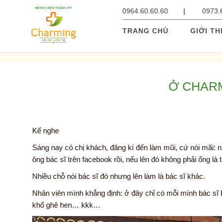
0964.60.60.60
0973.
TRANG CHỦ
GIỚI TH
Ở CHARM
Kể nghe
Sáng nay có chị khách, đăng kí đến làm mũi, cứ nói mãi: nh
ông bác sĩ trên facebook rồi, nếu lên đó không phải ổng là 
Nhiều chỗ nói bác sĩ đó nhưng lên làm là bác sĩ khác.
Nhân viên mình khẳng định: ở đây chỉ có mỗi mình bác sĩ K
khổ ghê hen… kkk…