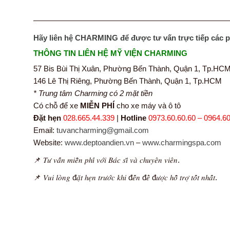
—————————————————————————
Hãy liên hệ CHARMING để được tư vấn trực tiếp các 
THÔNG TIN LIÊN HỆ MỸ VIỆN CHARMING
57 Bis Bùi Thị Xuân, Phường Bến Thành, Quận 1, Tp.HC
146 Lê Thị Riêng, Phường Bến Thành, Quận 1, Tp.HCM
* Trung tâm Charming có 2 mặt tiền
Có chỗ để xe
MIỄN PHÍ
cho xe máy và ô tô
Đặt hẹn
028.665.44.339
|
Hotline
0973.60.60.60 – 0964.60
Email:
tuvancharming@gmail.com
Website:
www.deptoandien.vn
–
www.charmingspa.com
📌 𝑇𝑢̛ 𝑣𝑎̂́𝑛 𝑚𝑖𝑒̂̃𝑛 𝑝ℎ𝑖́ 𝑣𝑜̛́𝑖 𝐵𝑎́𝑐 𝑠𝑖̃ 𝑣𝑎̀ 𝑐ℎ𝑢𝑦𝑒̂𝑛 𝑣𝑖𝑒̂𝑛.
📌 𝑉𝑢𝑖 𝑙𝑜̀𝑛𝑔 đ𝑎̣̆𝑡 ℎ𝑒̣𝑛 𝑡𝑟𝑢̛𝑜̛́𝑐 𝑘ℎ𝑖 đ𝑒̂́𝑛 đ𝑒̂̉ đ𝑢̛𝑜̛̣𝑐 ℎ𝑜̂̃ 𝑡𝑟𝑜̛̣ 𝑡𝑜̂́𝑡 𝑛ℎ𝑎̂́𝑡.