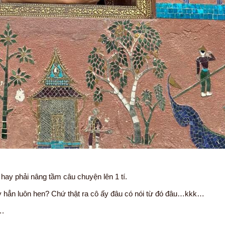
ay phải nâng tầm câu chuyện lên 1 tí.
y hẳn luôn hen? Chứ thật ra cô ấy đâu có nói từ đó đâu…kkk…
….