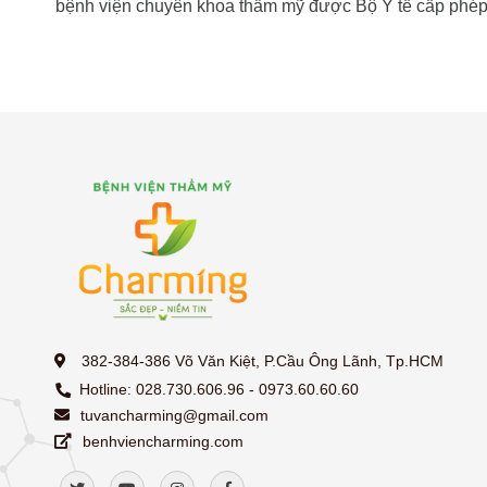
bệnh viện chuyên khoa thẩm mỹ được Bộ Y tế cấp phé
382-384-386 Võ Văn Kiệt, P.Cầu Ông Lãnh, Tp.HCM
Hotline: 028.730.606.96 - 0973.60.60.60
tuvancharming@gmail.com
benhviencharming.com