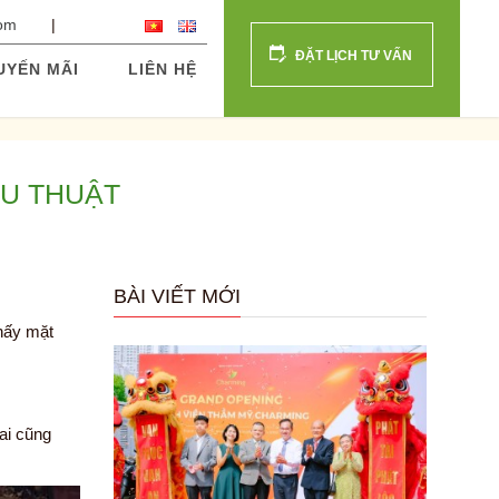
com
ĐẶT LỊCH TƯ VẤN
UYẾN MÃI
LIÊN HỆ
ẪU THUẬT
BÀI VIẾT MỚI
thấy mặt
ai cũng