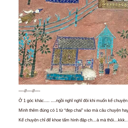
—-//—-//—-
Ở 1 góc khác…. ….ngồi nghĩ nghĩ đôi khi muốn kể chuyện h
Mình thêm đúng có 1 từ “đẹp chai” vào mà câu chuyện ha
Kể chuyện chỉ để khoe tấm hình đập ch…à mà thôi…kkk