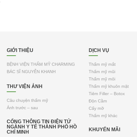
p
GIỚI THIỆU
DỊCH VỤ
BỆNH VIỆN THẨM MỸ CHARMING
Thẩm mỹ mắt
BÁC SĨ NGUYỄN KHANH
Thẩm mỹ mũi
Thẩm mỹ môi
THƯ VIỆN ẢNH
Thẩm mỹ khuôn mặt
Tiêm Filler – Botox
Câu chuyện thẩm mỹ
Độn Cằm
Ảnh trước – sau
Cấy mỡ
Thẩm mỹ khác
CỔNG THÔNG TIN ĐIỆN TỬ
NGÀNH Y TẾ THÀNH PHỐ HỒ
KHUYẾN MÃI
CHÍ MINH