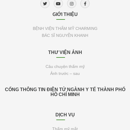
GIỚI THIỆU
BỆNH VIỆN THẨM MỸ CHARMING
BÁC SĨ NGUYỄN KHANH
THƯ VIỆN ẢNH
Câu chuyện thẩm mỹ
Ảnh trước – sau
CỔNG THÔNG TIN ĐIỆN TỬ NGÀNH Y TẾ THÀNH PHỐ
HỒ CHÍ MINH
DỊCH VỤ
Thẩm mỹ mắt