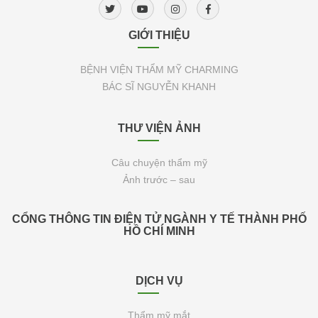
GIỚI THIỆU
BỆNH VIỆN THẨM MỸ CHARMING
BÁC SĨ NGUYỄN KHANH
THƯ VIỆN ẢNH
Câu chuyện thẩm mỹ
Ảnh trước – sau
CỔNG THÔNG TIN ĐIỆN TỬ NGÀNH Y TẾ THÀNH PHỐ
HỒ CHÍ MINH
DỊCH VỤ
Thẩm mỹ mắt