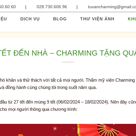
60.60.60
028.730.606.96
tuvancharming@gmail.
IỆU
DỊCH VỤ
BLOG
THƯ VIỆN ẢNH
KH
TẾT ĐẾN NHÀ – CHARMING TẶNG QU
ó khăn và thử thách với tất cả mọi người. Thẩm mỹ viện Charming x
và đồng hành cùng chúng tôi trong suốt năm qua.
 đầu từ 27 tết đến mùng 9 tết (06/02/2024 – 18/02/2024). Nên đây cũng
cho mọi người thông qua chương trình: