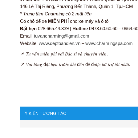
146 Lê Thị Riêng, Phường Bến Thành, Quận 1, Tp.HCM
* Trung tâm Charming có 2 mặt tiền
Có chỗ để xe
MIỄN PHÍ
cho xe máy và ô tô
Đặt hẹn
028.665.44.339 |
Hotline
0973.60.60.60 – 0964.60
Email:
tuvancharming@gmail.com
Website:
www.deptoandien.vn
–
www.charmingspa.com
📌 𝑇𝑢̛ 𝑣𝑎̂́𝑛 𝑚𝑖𝑒̂̃𝑛 𝑝ℎ𝑖́ 𝑣𝑜̛́𝑖 𝐵𝑎́𝑐 𝑠𝑖̃ 𝑣𝑎̀ 𝑐ℎ𝑢𝑦𝑒̂𝑛 𝑣𝑖𝑒̂𝑛.
📌 𝑉𝑢𝑖 𝑙𝑜̀𝑛𝑔 đ𝑎̣̆𝑡 ℎ𝑒̣𝑛 𝑡𝑟𝑢̛𝑜̛́𝑐 𝑘ℎ𝑖 đ𝑒̂́𝑛 đ𝑒̂̉ đ𝑢̛𝑜̛̣𝑐 ℎ𝑜̂̃ 𝑡𝑟𝑜̛̣ 𝑡𝑜̂́𝑡 𝑛ℎ𝑎̂́𝑡.
Ý KIẾN TƯƠNG TÁC