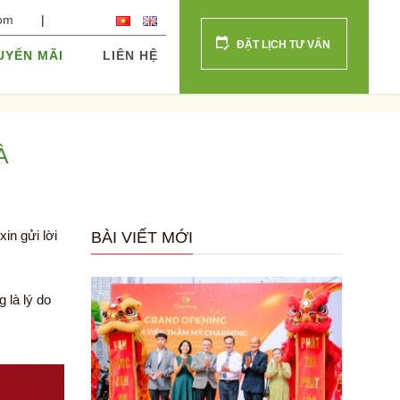
com
ĐẶT LỊCH TƯ VẤN
UYẾN MÃI
LIÊN HỆ
À
in gửi lời
BÀI VIẾT MỚI
 là lý do