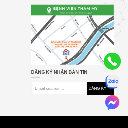
ĐĂNG KÝ NHẬN BẢN TIN
ĐĂNG KÝ