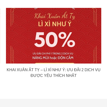
KHAI XUÂN ẤT TỴ – LÌ XÌ NHƯ Ý: ƯU ĐÃI 2 DỊCH VỤ
ĐƯỢC YÊU THÍCH NHẤT