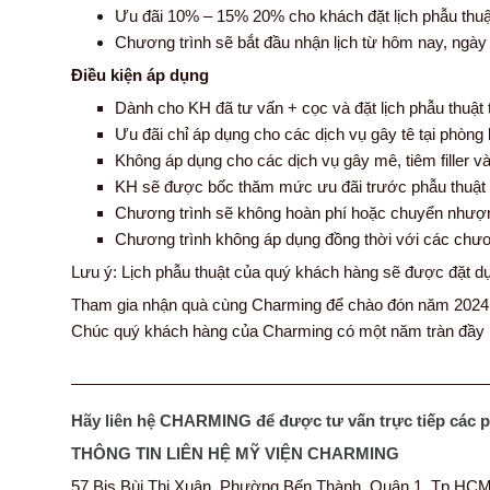
Ưu đãi 10% – 15% 20% cho khách đặt lịch phẫu thuậ
Chương trình sẽ bắt đầu nhận lịch từ hôm nay, ngày
Điều kiện áp dụng
Dành cho KH đã tư vấn + cọc và đặt lịch phẫu thuật t
Ưu đãi chỉ áp dụng cho các dịch vụ gây tê tại phòng
Không áp dụng cho các dịch vụ gây mê, tiêm filler và
KH sẽ được bốc thăm mức ưu đãi trước phẫu thuật và
Chương trình sẽ không hoàn phí hoặc chuyển nhượn
Chương trình không áp dụng đồng thời với các chươ
Lưu ý: Lịch phẫu thuật của quý khách hàng sẽ được đặt dự
Tham gia nhận quà cùng Charming để chào đón năm 2024 vớ
Chúc quý khách hàng của Charming có một năm tràn đầy n
—————————————————————————
Hãy liên hệ CHARMING để được tư vấn trực tiếp các 
THÔNG TIN LIÊN HỆ MỸ VIỆN CHARMING
57 Bis Bùi Thị Xuân, Phường Bến Thành, Quận 1, Tp.HC