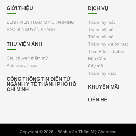
GIỚI THIỆU
DỊCH VỤ
BỆNH VIỆN THẨM MỸ CHARMING
Thẩm mỹ mắt
BÁC SĨ NGUYỄN KHANH
Thẩm mỹ mũi
Thẩm mỹ môi
THƯ VIỆN ẢNH
Thẩm mỹ khuôn mặt
Tiêm Filler – Botox
Câu chuyện thẩm mỹ
Độn Cằm
Ảnh trước – sau
Cấy mỡ
Thẩm mỹ khác
CỔNG THÔNG TIN ĐIỆN TỬ
NGÀNH Y TẾ THÀNH PHỐ HỒ
KHUYẾN MÃI
CHÍ MINH
LIÊN HỆ
Copyright © 2026 - Bệnh Viện Thẩm Mỹ Charming