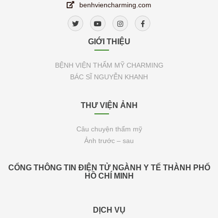
benhviencharming.com
GIỚI THIỆU
BỆNH VIỆN THẨM MỸ CHARMING
BÁC SĨ NGUYỄN KHANH
THƯ VIỆN ẢNH
Câu chuyện thẩm mỹ
Ảnh trước – sau
CỔNG THÔNG TIN ĐIỆN TỬ NGÀNH Y TẾ THÀNH PHỐ
HỒ CHÍ MINH
DỊCH VỤ