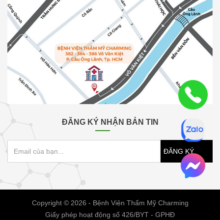
ĐĂNG KÝ NHẬN BẢN TIN
ĐĂNG KÝ
Copyright © 2026 - Bệnh Viện Thẩm Mỹ Charming
Giấy phép hoạt động số 426/BYT - GPHĐ