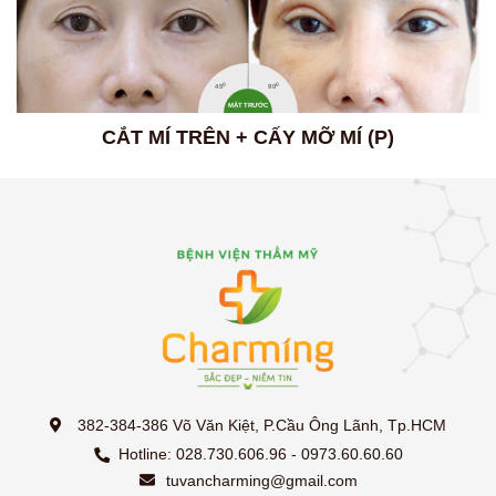
0
0
45
90
MẶT TRƯỚC
CẮT MÍ TRÊN + CẤY MỠ MÍ (P)
382-384-386 Võ Văn Kiệt, P.Cầu Ông Lãnh, Tp.HCM
Hotline: 028.730.606.96 - 0973.60.60.60
tuvancharming@gmail.com