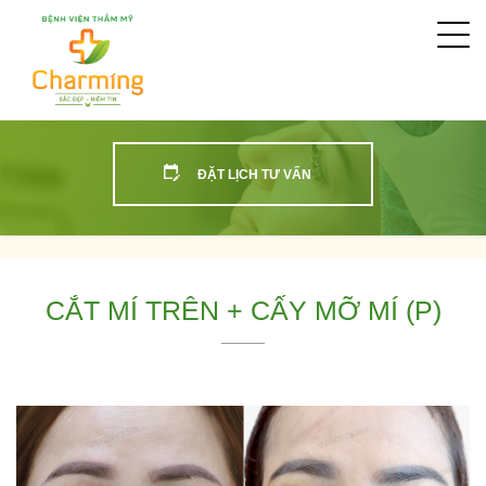
Togg
navi
ĐẶT LỊCH TƯ VẤN
CẮT MÍ TRÊN + CẤY MỠ MÍ (P)