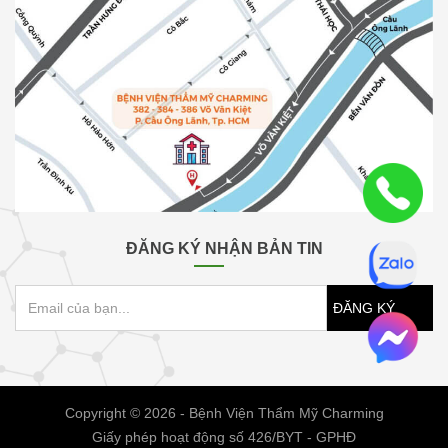
ĐĂNG KÝ NHẬN BẢN TIN
ĐĂNG KÝ
Copyright © 2026 - Bệnh Viện Thẩm Mỹ Charming
Giấy phép hoạt động số 426/BYT - GPHĐ