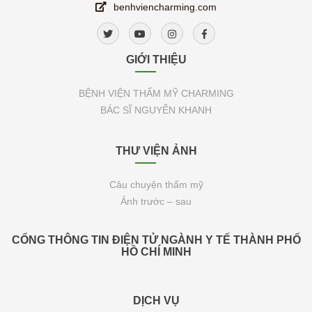
benhviencharming.com
GIỚI THIỆU
BỆNH VIỆN THẨM MỸ CHARMING
BÁC SĨ NGUYỄN KHANH
THƯ VIỆN ẢNH
Câu chuyện thẩm mỹ
Ảnh trước – sau
CỔNG THÔNG TIN ĐIỆN TỬ NGÀNH Y TẾ THÀNH PHỐ
HỒ CHÍ MINH
DỊCH VỤ