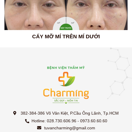
0
0
45
90
MẶT TRƯỚC
CẤY MỠ MÍ TRÊN MÍ DƯỚI
382-384-386 Võ Văn Kiệt, P.Cầu Ông Lãnh, Tp.HCM
Hotline: 028.730.606.96 - 0973.60.60.60
tuvancharming@gmail.com