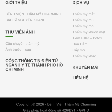
GIỚI THIỆU
DỊCH VỤ
BỆNH VIỆN THẨM MỸ CHARMING
Thẩm mỹ mắt
BÁC SĨ NGUYỄN KHANH
Thẩm mỹ mũi
Thẩm mỹ môi
THƯ VIỆN ẢNH
Thẩm mỹ khuôn mặt
Tiêm Filler – Botox
Câu chuyện thẩm mỹ
Độn Cằm
Ảnh trước – sau
Cấy mỡ
Thẩm mỹ khác
CỔNG THÔNG TIN ĐIỆN TỬ
NGÀNH Y TẾ THÀNH PHỐ HỒ
KHUYẾN MÃI
CHÍ MINH
LIÊN HỆ
Copyright © 2026 - Bệnh Viện Thẩm Mỹ Charming
Giấy phép hoạt động số 426/BYT - GPHĐ