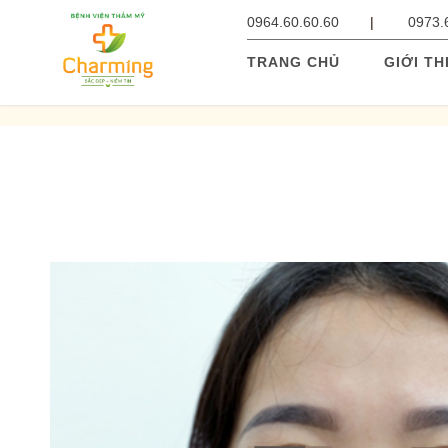
0964.60.60.60
0973.
TRANG CHỦ
GIỚI TH