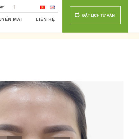
com
ĐẶT LỊCH TƯ VẤN
UYẾN MÃI
LIÊN HỆ