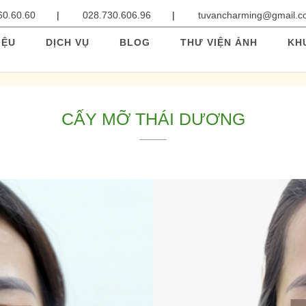
60.60.60
028.730.606.96
tuvancharming@gmail.
IỆU
DỊCH VỤ
BLOG
THƯ VIỆN ẢNH
KH
CẤY MỠ THÁI DƯƠNG