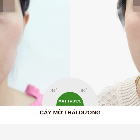
0
0
45
90
MẶT TRƯỚC
CẤY MỠ THÁI DƯƠNG