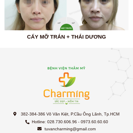
0
0
45
90
MẶT TRƯỚC
CẤY MỠ TRÁN + THÁI DƯƠNG
382-384-386 Võ Văn Kiệt, P.Cầu Ông Lãnh, Tp.HCM
Hotline: 028.730.606.96 - 0973.60.60.60
tuvancharming@gmail.com