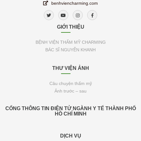
benhviencharming.com
GIỚI THIỆU
BỆNH VIỆN THẨM MỸ CHARMING
BÁC SĨ NGUYỄN KHANH
THƯ VIỆN ẢNH
Câu chuyện thẩm mỹ
Ảnh trước – sau
CỔNG THÔNG TIN ĐIỆN TỬ NGÀNH Y TẾ THÀNH PHỐ
HỒ CHÍ MINH
DỊCH VỤ