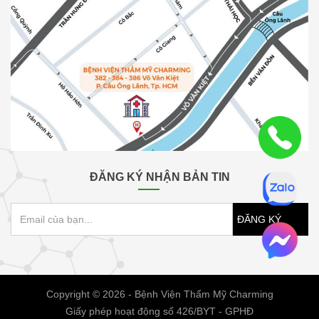
ĐĂNG KÝ NHẬN BẢN TIN
ĐĂNG KÝ
Copyright © 2026 - Bệnh Viện Thẩm Mỹ Charming
Giấy phép hoạt động số 426/BYT - GPHĐ