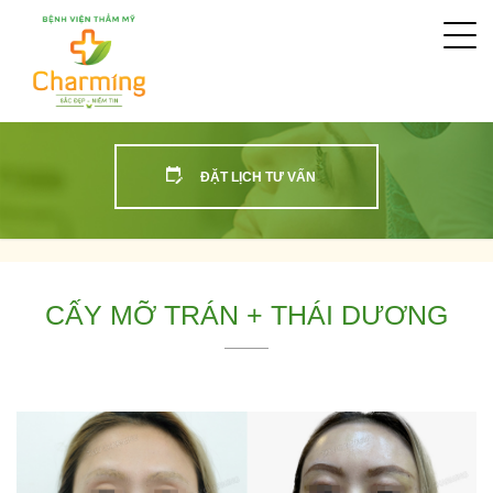
Togg
navi
ĐẶT LỊCH TƯ VẤN
CẤY MỠ TRÁN + THÁI DƯƠNG