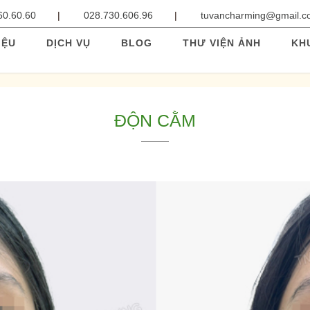
60.60.60
028.730.606.96
tuvancharming@gmail.
IỆU
DỊCH VỤ
BLOG
THƯ VIỆN ẢNH
KH
ĐỘN CẰM