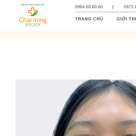
0964.60.60.60
0973.
TRANG CHỦ
GIỚI TH