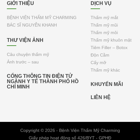
GIỚI THIỆU
DỊCH VỤ
BỆNH VIỆN THẨM MỸ CHARMING
Thẩm mỹ mắt
BÁC SĨ NGUYỄN KHANH
Thẩm mỹ mũi
Thẩm mỹ môi
THƯ VIỆN ẢNH
Thẩm mỹ khuôn mặt
Tiêm Filler – Botox
Câu chuyện thẩm mỹ
Độn Cằm
Ảnh trước – sau
Cấy mỡ
Thẩm mỹ khác
CỔNG THÔNG TIN ĐIỆN TỬ
NGÀNH Y TẾ THÀNH PHỐ HỒ
KHUYẾN MÃI
CHÍ MINH
LIÊN HỆ
Copyright © 2026 - Bệnh Viện Thẩm Mỹ Charming
Giấy phép hoạt động số 426/BYT - GPHĐ