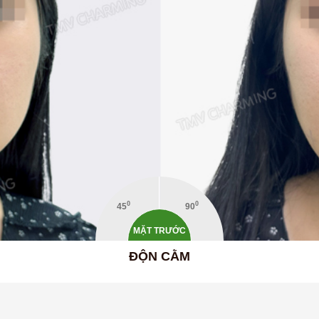
0
0
45
90
MẶT TRƯỚC
ĐỘN CẰM