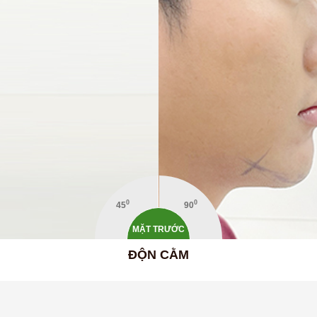
0
0
45
90
MẶT TRƯỚC
ĐỘN CẰM