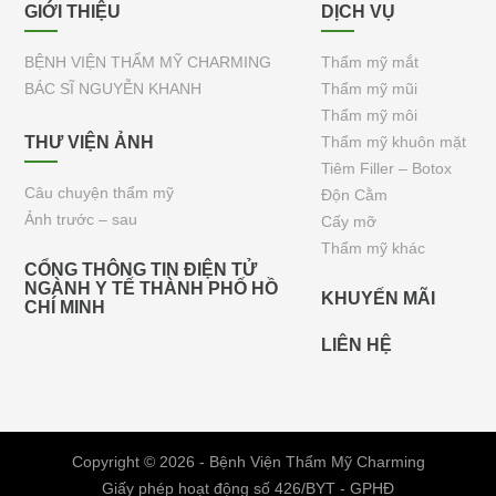
GIỚI THIỆU
DỊCH VỤ
BỆNH VIỆN THẨM MỸ CHARMING
Thẩm mỹ mắt
BÁC SĨ NGUYỄN KHANH
Thẩm mỹ mũi
Thẩm mỹ môi
THƯ VIỆN ẢNH
Thẩm mỹ khuôn mặt
Tiêm Filler – Botox
Câu chuyện thẩm mỹ
Độn Cằm
Ảnh trước – sau
Cấy mỡ
Thẩm mỹ khác
CỔNG THÔNG TIN ĐIỆN TỬ
NGÀNH Y TẾ THÀNH PHỐ HỒ
KHUYẾN MÃI
CHÍ MINH
LIÊN HỆ
Copyright © 2026 - Bệnh Viện Thẩm Mỹ Charming
Giấy phép hoạt động số 426/BYT - GPHĐ