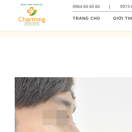
0964.60.60.60
0973.
TRANG CHỦ
GIỚI TH