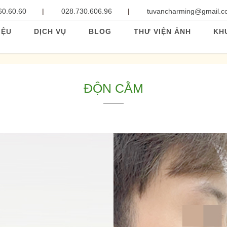
60.60.60
028.730.606.96
tuvancharming@gmail.
IỆU
DỊCH VỤ
BLOG
THƯ VIỆN ẢNH
KH
ĐỘN CẰM