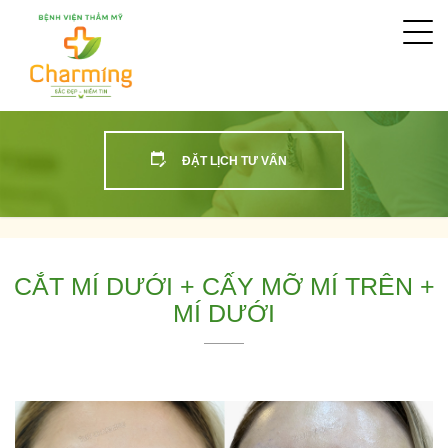
Togg
navi
ĐẶT LỊCH TƯ VẤN
CẮT MÍ DƯỚI + CẤY MỠ MÍ TRÊN +
MÍ DƯỚI