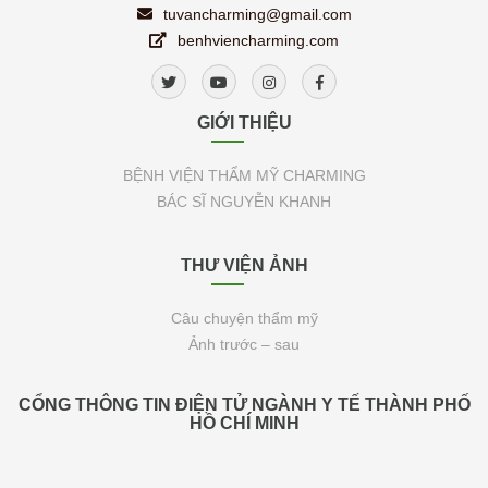
tuvancharming@gmail.com
benhviencharming.com
GIỚI THIỆU
BỆNH VIỆN THẨM MỸ CHARMING
BÁC SĨ NGUYỄN KHANH
THƯ VIỆN ẢNH
Câu chuyện thẩm mỹ
Ảnh trước – sau
CỔNG THÔNG TIN ĐIỆN TỬ NGÀNH Y TẾ THÀNH PHỐ
HỒ CHÍ MINH