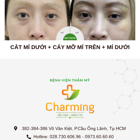
0
0
45
90
MẶT TRƯỚC
CẮT MÍ DƯỚI + CẤY MỠ MÍ TRÊN + MÍ DƯỚI
382-384-386 Võ Văn Kiệt, P.Cầu Ông Lãnh, Tp.HCM
Hotline: 028.730.606.96 - 0973.60.60.60