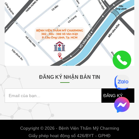
ĐĂNG KÝ NHẬN BẢN TIN
ĐĂNG KÝ
Copyright © 2026 - Bệnh Viện Thẩm Mỹ Charming
Giấy phép hoạt động số 426/BYT - GPHĐ