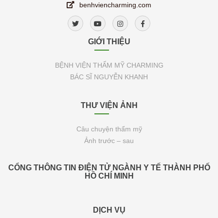
benhviencharming.com
GIỚI THIỆU
BỆNH VIỆN THẨM MỸ CHARMING
BÁC SĨ NGUYỄN KHANH
THƯ VIỆN ẢNH
Câu chuyện thẩm mỹ
Ảnh trước – sau
CỔNG THÔNG TIN ĐIỆN TỬ NGÀNH Y TẾ THÀNH PHỐ
HỒ CHÍ MINH
DỊCH VỤ