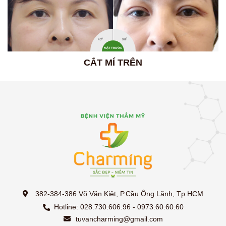
0
0
45
90
MẶT TRƯỚC
CẮT MÍ TRÊN
382-384-386 Võ Văn Kiệt, P.Cầu Ông Lãnh, Tp.HCM
Hotline: 028.730.606.96 - 0973.60.60.60
tuvancharming@gmail.com