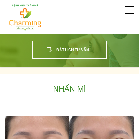
Togg
navi
ĐẶT LỊCH TƯ VẤN
NHẤN MÍ