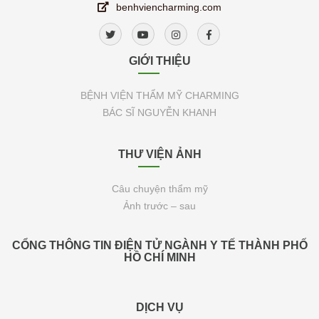
benhviencharming.com
GIỚI THIỆU
BỆNH VIỆN THẨM MỸ CHARMING
BÁC SĨ NGUYỄN KHANH
THƯ VIỆN ẢNH
Câu chuyện thẩm mỹ
Ảnh trước – sau
CỔNG THÔNG TIN ĐIỆN TỬ NGÀNH Y TẾ THÀNH PHỐ
HỒ CHÍ MINH
DỊCH VỤ