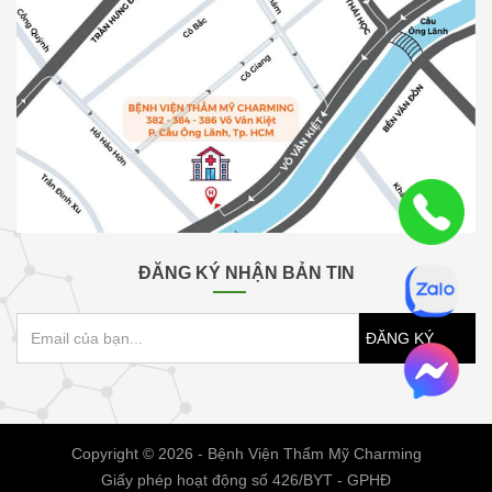
ĐĂNG KÝ NHẬN BẢN TIN
ĐĂNG KÝ
Copyright © 2026 - Bệnh Viện Thẩm Mỹ Charming
Giấy phép hoạt động số 426/BYT - GPHĐ