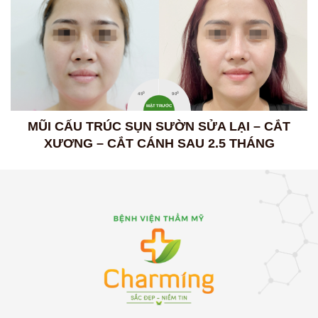
0
0
45
90
MẶT TRƯỚC
MŨI CẤU TRÚC SỤN SƯỜN SỬA LẠI – CẮT
XƯƠNG – CẮT CÁNH SAU 2.5 THÁNG