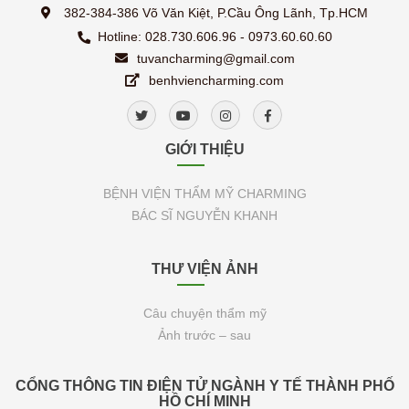
382-384-386 Võ Văn Kiệt, P.Cầu Ông Lãnh, Tp.HCM
Hotline: 028.730.606.96 - 0973.60.60.60
tuvancharming@gmail.com
benhviencharming.com
GIỚI THIỆU
BỆNH VIỆN THẨM MỸ CHARMING
BÁC SĨ NGUYỄN KHANH
THƯ VIỆN ẢNH
Câu chuyện thẩm mỹ
Ảnh trước – sau
CỔNG THÔNG TIN ĐIỆN TỬ NGÀNH Y TẾ THÀNH PHỐ
HỒ CHÍ MINH