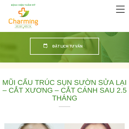
Togg
navi
ĐẶT LỊCH TƯ VẤN
MŨI CẤU TRÚC SỤN SƯỜN SỬA LẠI
– CẮT XƯƠNG – CẮT CÁNH SAU 2.5
THÁNG