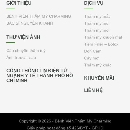
GIỚI THIỆU
DỊCH VỤ
BỆNH VIỆN THẨM MỸ CHARMING
Thẩm mỹ mắt
BÁC SĨ NGUYỄN KHANH
Thẩm mỹ mũi
Thẩm mỹ môi
THƯ VIỆN ẢNH
Thẩm mỹ khuôn mặt
Tiêm Filler – Botox
Câu chuyện thẩm mỹ
Độn Cằm
Ảnh trước – sau
Cấy mỡ
Thẩm mỹ khác
CỔNG THÔNG TIN ĐIỆN TỬ
NGÀNH Y TẾ THÀNH PHỐ HỒ
KHUYẾN MÃI
CHÍ MINH
LIÊN HỆ
Copyright © 2026 - Bệnh Viện Thẩm Mỹ Charming
Giấy phép hoạt động số 426/BYT - GPHĐ