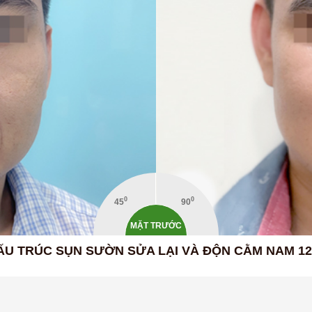
0
0
45
90
MẶT TRƯỚC
ẤU TRÚC SỤN SƯỜN SỬA LẠI VÀ ĐỘN CẰM NAM 1