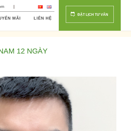
com
ĐẶT LỊCH TƯ VẤN
UYẾN MÃI
LIÊN HỆ
NAM 12 NGÀY