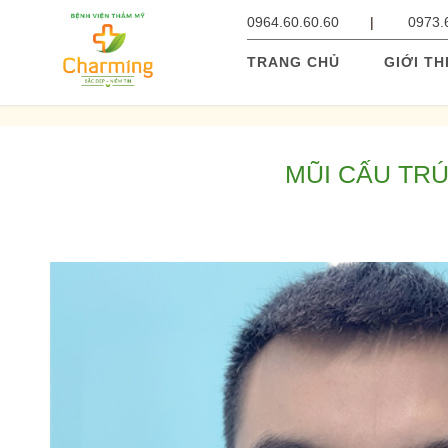
0964.60.60.60
0973.
TRANG CHỦ
GIỚI TH
MŨI CẤU TR