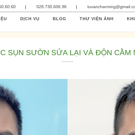
60.60.60
028.730.606.96
tuvancharming@gmail.
IỆU
DỊCH VỤ
BLOG
THƯ VIỆN ẢNH
KH
ÚC SỤN SƯỜN SỬA LẠI VÀ ĐỘN CẰM 