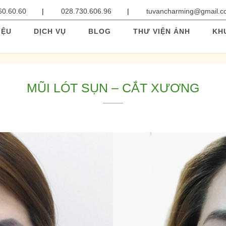
60.60.60
028.730.606.96
tuvancharming@gmail.
IỆU
DỊCH VỤ
BLOG
THƯ VIỆN ẢNH
KH
MŨI LÓT SỤN – CẮT XƯƠNG