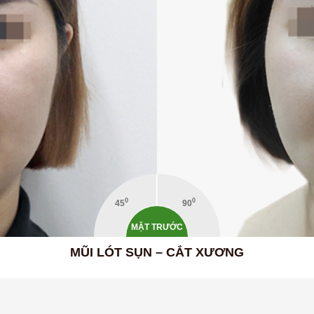
0
0
45
90
MẶT TRƯỚC
MŨI LÓT SỤN – CẮT XƯƠNG