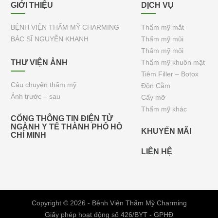
GIỚI THIỆU
DỊCH VỤ
BỆNH VIỆN THẨM MỸ CHARMING
Thẩm mỹ mắt
BÁC SĨ NGUYỄN KHANH
Thẩm mỹ mũi
Thẩm mỹ môi
THƯ VIỆN ẢNH
Thẩm mỹ khuôn mặt
Tiêm Filler – Botox
Câu chuyện thẩm mỹ
Độn Cằm
Ảnh trước – sau
Cấy mỡ
Thẩm mỹ khác
CỔNG THÔNG TIN ĐIỆN TỬ
NGÀNH Y TẾ THÀNH PHỐ HỒ
KHUYẾN MÃI
CHÍ MINH
LIÊN HỆ
Copyright © 2026 - Bệnh Viện Thẩm Mỹ Charming
Giấy phép hoạt động số 426/BYT - GPHĐ