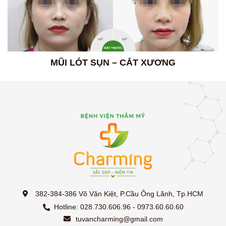
0
0
45
90
MẶT TRƯỚC
MŨI LÓT SỤN – CẮT XƯƠNG
382-384-386 Võ Văn Kiệt, P.Cầu Ông Lãnh, Tp.HCM
Hotline: 028.730.606.96 - 0973.60.60.60
tuvancharming@gmail.com