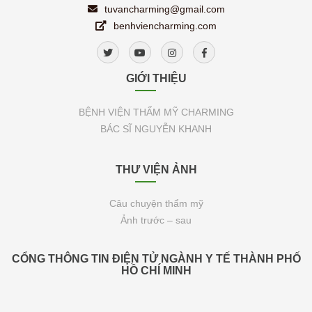
tuvancharming@gmail.com
benhviencharming.com
GIỚI THIỆU
BỆNH VIỆN THẨM MỸ CHARMING
BÁC SĨ NGUYỄN KHANH
THƯ VIỆN ẢNH
Câu chuyện thẩm mỹ
Ảnh trước – sau
CỔNG THÔNG TIN ĐIỆN TỬ NGÀNH Y TẾ THÀNH PHỐ
HỒ CHÍ MINH