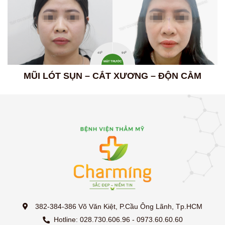
0
0
45
90
MẶT TRƯỚC
MŨI LÓT SỤN – CẮT XƯƠNG – ĐỘN CẰM
382-384-386 Võ Văn Kiệt, P.Cầu Ông Lãnh, Tp.HCM
Hotline: 028.730.606.96 - 0973.60.60.60