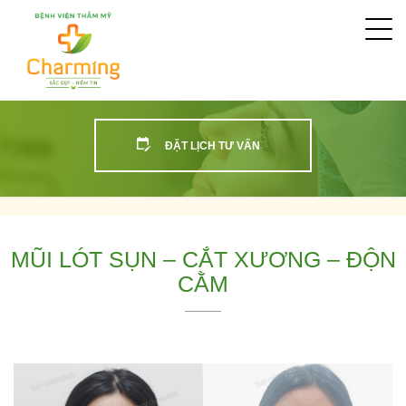
Togg
navi
ĐẶT LỊCH TƯ VẤN
MŨI LÓT SỤN – CẮT XƯƠNG – ĐỘN
CẰM