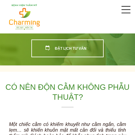
Togg
navi
ĐẶT LỊCH TƯ VẤN
CÓ NÊN ĐỘN CẰM KHÔNG PHẪU
THUẬT?
Một chiếc cằm có khiếm khuyết như cằm ngắn, cằm
lẹm… sẽ khiến khuôn mặt mất cân đối và thiếu tính