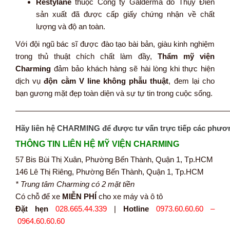
Restylane
thuộc Công ty Galderma do Thụy Điển
sản xuất đã được cấp giấy chứng nhận về chất
lượng và độ an toàn.
Với đội ngũ bác sĩ được đào tạo bài bản, giàu kinh nghiệm
trong thủ thuật chích chất làm đầy,
Thẩm mỹ viện
Charming
đảm bảo khách hàng sẽ hài lòng khi thực hiện
dịch vụ
độn cằm V line không phẫu thuật
, đem lại cho
bạn gương mặt đẹp toàn diện và sự tự tin trong cuộc sống.
———————————————————————————
Hãy liên hệ CHARMING để được tư vấn trực tiếp các phươ
THÔNG TIN LIÊN HỆ MỸ VIỆN CHARMING
57 Bis Bùi Thị Xuân, Phường Bến Thành, Quận 1, Tp.HCM
146 Lê Thị Riêng, Phường Bến Thành, Quận 1, Tp.HCM
* Trung tâm Charming có 2 mặt tiền
Có chỗ để xe
MIỄN PHÍ
cho xe máy và ô tô
Đặt hẹn
028.665.44.339
|
Hotline
0973.60.60.60 –
0964.60.60.60