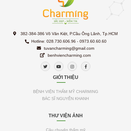
382-384-386 Võ Văn Kiệt, P.Cầu Ông Lãnh, Tp.HCM
Hotline: 028.730.606.96 - 0973.60.60.60
tuvancharming@gmail.com
benhviencharming.com
GIỚI THIỆU
BỆNH VIỆN THẨM MỸ CHARMING
BÁC SĨ NGUYỄN KHANH
THƯ VIỆN ẢNH
Câu chuyện thẩm mỹ