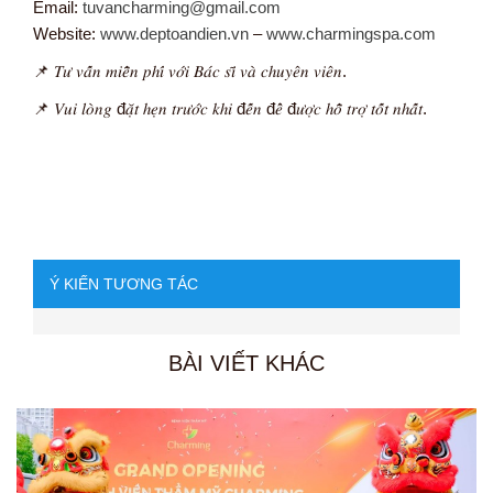
Email:
tuvancharming@gmail.com
Website:
www.deptoandien.vn
–
www.charmingspa.com
📌 𝑇𝑢̛ 𝑣𝑎̂́𝑛 𝑚𝑖𝑒̂̃𝑛 𝑝ℎ𝑖́ 𝑣𝑜̛́𝑖 𝐵𝑎́𝑐 𝑠𝑖̃ 𝑣𝑎̀ 𝑐ℎ𝑢𝑦𝑒̂𝑛 𝑣𝑖𝑒̂𝑛.
📌 𝑉𝑢𝑖 𝑙𝑜̀𝑛𝑔 đ𝑎̣̆𝑡 ℎ𝑒̣𝑛 𝑡𝑟𝑢̛𝑜̛́𝑐 𝑘ℎ𝑖 đ𝑒̂́𝑛 đ𝑒̂̉ đ𝑢̛𝑜̛̣𝑐 ℎ𝑜̂̃ 𝑡𝑟𝑜̛̣ 𝑡𝑜̂́𝑡 𝑛ℎ𝑎̂́𝑡.
Ý KIẾN TƯƠNG TÁC
BÀI VIẾT KHÁC