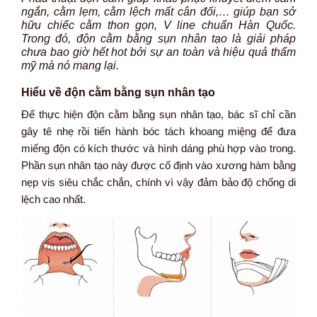
ngắn, cằm lẹm, cằm lệch mất cân đối,… giúp bạn sở
hữu chiếc cằm thon gọn, V line chuẩn Hàn Quốc.
Trong đó, độn cằm bằng sụn nhân tạo là giải pháp
chưa bao giờ hết hot bởi sự an toàn và hiệu quả thẩm
mỹ mà nó mang lại.
Hiểu về độn cằm bằng sụn nhân tạo
Để thực hiện độn cằm bằng sụn nhân tạo, bác sĩ chỉ cần
gây tê nhẹ rồi tiến hành bóc tách khoang miệng để đưa
miếng độn có kích thước và hình dáng phù hợp vào trong.
Phần sụn nhân tạo này được cố định vào xương hàm bằng
nẹp vis siêu chắc chắn, chính vì vậy đảm bảo độ chống di
lệch cao nhất.