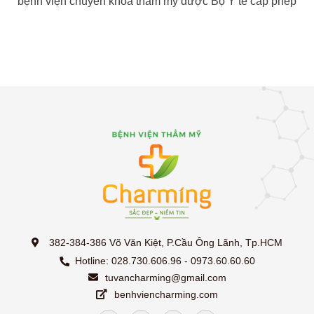
bệnh viện chuyên khoa thẩm mỹ được Bộ Y tế cấp phép
382-384-386 Võ Văn Kiệt, P.Cầu Ông Lãnh, Tp.HCM
Hotline: 028.730.606.96 - 0973.60.60.60
tuvancharming@gmail.com
benhviencharming.com