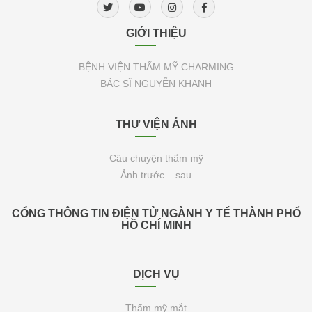
GIỚI THIỆU
BỆNH VIỆN THẨM MỸ CHARMING
BÁC SĨ NGUYỄN KHANH
THƯ VIỆN ẢNH
Câu chuyện thẩm mỹ
Ảnh trước – sau
CỔNG THÔNG TIN ĐIỆN TỬ NGÀNH Y TẾ THÀNH PHỐ
HỒ CHÍ MINH
DỊCH VỤ
Thẩm mỹ mắt