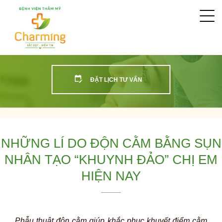
Togg
navi
ĐẶT LỊCH TƯ VẤN
NHỮNG LÍ DO ĐỘN CẰM BẰNG SỤN
NHÂN TẠO “KHUYNH ĐẢO” CHỊ EM
HIỆN NAY
Phẫu thuật độn cằm giúp khắc phục khuyết điểm cằm