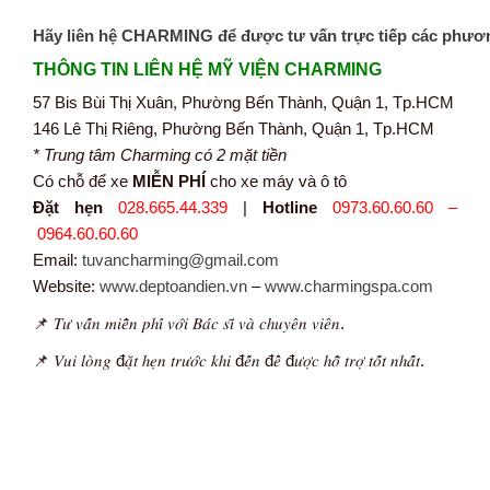
Hãy liên hệ CHARMING để được tư vấn trực tiếp các phươ
THÔNG TIN LIÊN HỆ MỸ VIỆN CHARMING
57 Bis Bùi Thị Xuân, Phường Bến Thành, Quận 1, Tp.HCM
146 Lê Thị Riêng, Phường Bến Thành, Quận 1, Tp.HCM
* Trung tâm Charming có 2 mặt tiền
Có chỗ để xe
MIỄN PHÍ
cho xe máy và ô tô
Đặt hẹn
028.665.44.339
|
Hotline
0973.60.60.60 –
0964.60.60.60
Email:
tuvancharming@gmail.com
Website:
www.deptoandien.vn
–
www.charmingspa.com
📌 𝑇𝑢̛ 𝑣𝑎̂́𝑛 𝑚𝑖𝑒̂̃𝑛 𝑝ℎ𝑖́ 𝑣𝑜̛́𝑖 𝐵𝑎́𝑐 𝑠𝑖̃ 𝑣𝑎̀ 𝑐ℎ𝑢𝑦𝑒̂𝑛 𝑣𝑖𝑒̂𝑛.
📌 𝑉𝑢𝑖 𝑙𝑜̀𝑛𝑔 đ𝑎̣̆𝑡 ℎ𝑒̣𝑛 𝑡𝑟𝑢̛𝑜̛́𝑐 𝑘ℎ𝑖 đ𝑒̂́𝑛 đ𝑒̂̉ đ𝑢̛𝑜̛̣𝑐 ℎ𝑜̂̃ 𝑡𝑟𝑜̛̣ 𝑡𝑜̂́𝑡 𝑛ℎ𝑎̂́𝑡.