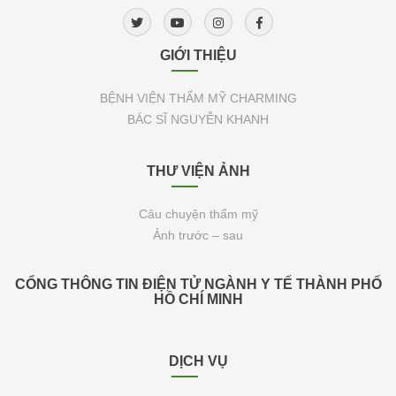
GIỚI THIỆU
BỆNH VIỆN THẨM MỸ CHARMING
BÁC SĨ NGUYỄN KHANH
THƯ VIỆN ẢNH
Câu chuyện thẩm mỹ
Ảnh trước – sau
CỔNG THÔNG TIN ĐIỆN TỬ NGÀNH Y TẾ THÀNH PHỐ
HỒ CHÍ MINH
DỊCH VỤ