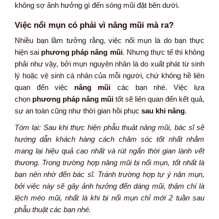
không sợ ảnh hưởng gì đến sóng mũi đặt bên dưới.
Việc nổi mụn có phải vì nâng mũi mà ra?
Nhiều bạn lầm tưởng rằng, việc nổi mụn là do bạn thực
hiện sai
phương pháp nâng mũi
. Nhưng thực tế thì không
phải như vậy, bởi mụn nguyên nhân là do xuất phát từ sinh
lý hoặc vệ sinh cá nhân của mỗi người, chứ không hề liên
quan đến việc
nâng mũi
các bạn nhé. Việc lựa
chọn
phương pháp nâng mũi
tốt sẽ liên quan đến kết quả,
sự an toàn cũng như thời gian hồi phục
sau khi nâng
.
Tóm lại: Sau khi thực hiện phẫu thuật nâng mũi, bác sĩ sẽ
hướng dẫn khách hàng cách chăm sóc tốt nhất nhằm
mang lại hiệu quả cao nhất và rút ngắn thời gian lành vết
thương. Trong trường hợp nâng mũi bị nổi mụn, tốt nhất là
bạn nên nhờ đến bác sĩ. Tránh trường hợp tự ý nặn mụn,
bởi việc này sẽ gây ảnh hưởng đến dáng mũi, thậm chí là
lệch méo mũi, nhất là khi bị nổi mụn chỉ mới 2 tuần sau
phẫu thuật các bạn nhé.