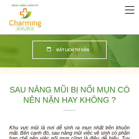
Togg
navi
ĐẶT LỊCH TƯ VẤN
SAU NÂNG MŨI BỊ NỔI MỤN CÓ
NÊN NẶN HAY KHÔNG ?
Khu vực mũi là nơi dễ sinh ra mụn nhất trên khuôn
mặt. Bên cạnh đó, sau nâng mũi việc vệ sinh có phần
hạn chế nên việc nổi mụn cũng là điều dễ hiểu. Tuy