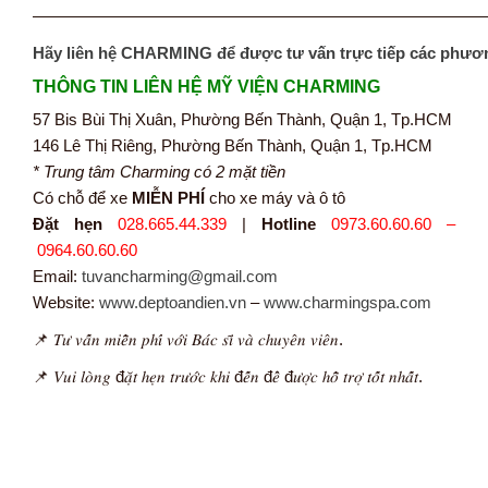
———————————————————————————
Hãy liên hệ CHARMING để được tư vấn trực tiếp các phươ
THÔNG TIN LIÊN HỆ MỸ VIỆN CHARMING
57 Bis Bùi Thị Xuân, Phường Bến Thành, Quận 1, Tp.HCM
146 Lê Thị Riêng, Phường Bến Thành, Quận 1, Tp.HCM
* Trung tâm Charming có 2 mặt tiền
Có chỗ để xe
MIỄN PHÍ
cho xe máy và ô tô
Đặt hẹn
028.665.44.339
|
Hotline
0973.60.60.60 –
0964.60.60.60
Email:
tuvancharming@gmail.com
Website:
www.deptoandien.vn
–
www.charmingspa.com
📌 𝑇𝑢̛ 𝑣𝑎̂́𝑛 𝑚𝑖𝑒̂̃𝑛 𝑝ℎ𝑖́ 𝑣𝑜̛́𝑖 𝐵𝑎́𝑐 𝑠𝑖̃ 𝑣𝑎̀ 𝑐ℎ𝑢𝑦𝑒̂𝑛 𝑣𝑖𝑒̂𝑛.
📌 𝑉𝑢𝑖 𝑙𝑜̀𝑛𝑔 đ𝑎̣̆𝑡 ℎ𝑒̣𝑛 𝑡𝑟𝑢̛𝑜̛́𝑐 𝑘ℎ𝑖 đ𝑒̂́𝑛 đ𝑒̂̉ đ𝑢̛𝑜̛̣𝑐 ℎ𝑜̂̃ 𝑡𝑟𝑜̛̣ 𝑡𝑜̂́𝑡 𝑛ℎ𝑎̂́𝑡.