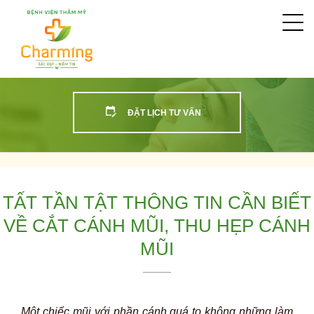
Togg
navi
ĐẶT LỊCH TƯ VẤN
TẤT TẦN TẬT THÔNG TIN CẦN BIẾT
VỀ CẮT CÁNH MŨI, THU HẸP CÁNH
MŨI
Một chiếc mũi với phần cánh quá to không những làm