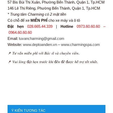
57 Bis Bùi Thị Xuân, Phường Bến Thành, Quận 1, Tp.HCM
146 Lê Thị Riêng, Phường Bến Thành, Quận 1, Tp.HCM
* Trung tâm Charming có 2 mặt tiền
Có chỗ để xe
MIỄN PHÍ
cho xe máy và ô tô
Đặt hẹn
028.665.44.339
|
Hotline
0973.60.60.60 –
0964.60.60.60
Email:
tuvancharming@gmail.com
Website:
www.deptoandien.vn
–
www.charmingspa.com
📌 𝑇𝑢̛ 𝑣𝑎̂́𝑛 𝑚𝑖𝑒̂̃𝑛 𝑝ℎ𝑖́ 𝑣𝑜̛́𝑖 𝐵𝑎́𝑐 𝑠𝑖̃ 𝑣𝑎̀ 𝑐ℎ𝑢𝑦𝑒̂𝑛 𝑣𝑖𝑒̂𝑛.
📌 𝑉𝑢𝑖 𝑙𝑜̀𝑛𝑔 đ𝑎̣̆𝑡 ℎ𝑒̣𝑛 𝑡𝑟𝑢̛𝑜̛́𝑐 𝑘ℎ𝑖 đ𝑒̂́𝑛 đ𝑒̂̉ đ𝑢̛𝑜̛̣𝑐 ℎ𝑜̂̃ 𝑡𝑟𝑜̛̣ 𝑡𝑜̂́𝑡 𝑛ℎ𝑎̂́𝑡.
Ý KIẾN TƯƠNG TÁC