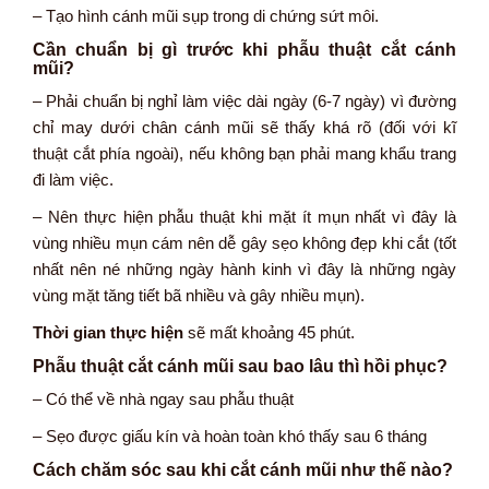
– Tạo hình cánh mũi sụp trong di chứng sứt môi.
Cần chuẩn bị gì trước khi phẫu thuật cắt cánh
mũi?
– Phải chuẩn bị nghỉ làm việc dài ngày (6-7 ngày) vì đường
chỉ may dưới chân cánh mũi sẽ thấy khá rõ (đối với kĩ
thuật cắt phía ngoài), nếu không bạn phải mang khẩu trang
đi làm việc.
– Nên thực hiện phẫu thuật khi mặt ít mụn nhất vì đây là
vùng nhiều mụn cám nên dễ gây sẹo không đẹp khi cắt (tốt
nhất nên né những ngày hành kinh vì đây là những ngày
vùng mặt tăng tiết bã nhiều và gây nhiều mụn).
Thời gian thực hiện
sẽ mất khoảng
45 phút.
Phẫu thuật cắt cánh mũi sau bao lâu thì hồi phục?
– Có thể về nhà ngay sau phẫu thuật
– Sẹo được giấu kín và hoàn toàn khó thấy sau 6 tháng
Cách chăm sóc sau khi cắt cánh mũi như thế nào?