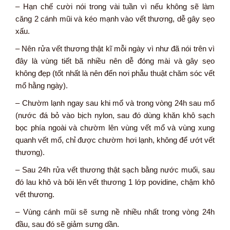
– Hạn chế cười nói trong vài tuần vì nếu không sẽ làm
căng 2 cánh mũi và kéo mạnh vào vết thương, dễ gây sẹo
xấu.
– Nên rửa vết thương thật kĩ mỗi ngày vì như đã nói trên vì
đây là vùng tiết bã nhiều nên dễ đóng mài và gây sẹo
không đẹp (tốt nhất là nên đến nơi phẫu thuật chăm sóc vết
mổ hằng ngày).
– Chườm lạnh ngay sau khi mổ và trong vòng 24h sau mổ
(nước đá bỏ vào bịch nylon, sau đó dùng khăn khô sạch
bọc phía ngoài và chườm lên vùng vết mổ và vùng xung
quanh vết mổ, chỉ được chườm hơi lạnh, không để ướt vết
thương).
– Sau 24h rửa vết thương thật sạch bằng nước muối, sau
đó lau khô và bôi lên vết thương 1 lớp povidine, chậm khô
vết thương.
– Vùng cánh mũi sẽ sưng nề nhiều nhất trong vòng 24h
đầu, sau đó sẽ giảm sưng dần.