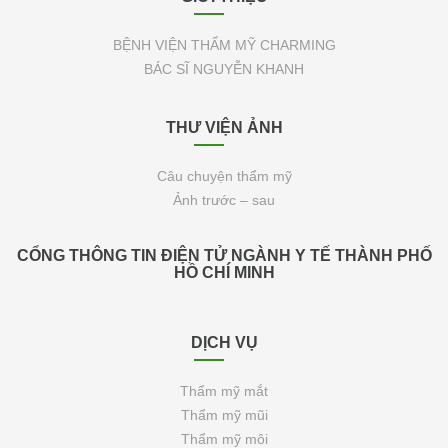
BỆNH VIỆN THẨM MỸ CHARMING
BÁC SĨ NGUYỄN KHANH
THƯ VIỆN ẢNH
Câu chuyện thẩm mỹ
Ảnh trước – sau
CỔNG THÔNG TIN ĐIỆN TỬ NGÀNH Y TẾ THÀNH PHỐ
HỒ CHÍ MINH
DỊCH VỤ
Thẩm mỹ mắt
Thẩm mỹ mũi
Thẩm mỹ môi