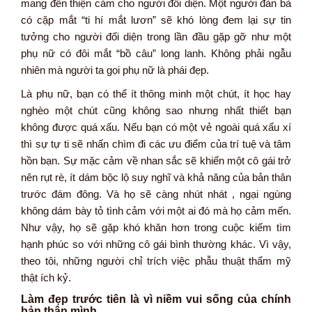
mang đến thiện cảm cho người đối diện. Một người đàn bà
có cặp mắt “ti hí mắt lươn” sẽ khó lòng đem lại sự tin
tưởng cho người đối diện trong lần đầu gặp gỡ như một
phụ nữ có đôi mắt “bồ câu” long lanh. Không phải ngẫu
nhiên mà người ta gọi phụ nữ là phái đẹp.
Là phụ nữ, bạn có thể ít thông minh một chút, ít học hay
nghèo một chút cũng không sao nhưng nhất thiết bạn
không được quá xấu. Nếu bạn có một vẻ ngoài quá xấu xí
thì sự tự ti sẽ nhấn chìm đi các ưu điểm của trí tuệ và tâm
hồn bạn. Sự mặc cảm về nhan sắc sẽ khiến một cô gái trở
nên rụt rè, ít dám bộc lộ suy nghĩ và khả năng của bản thân
trước đám đông. Và họ sẽ càng nhút nhát , ngại ngùng
không dám bày tỏ tình cảm với một ai đó mà họ cảm mến.
Như vậy, họ sẽ gặp khó khăn hơn trong cuộc kiếm tìm
hạnh phúc so với những cô gái bình thường khác. Vì vậy,
theo tôi, những người chỉ trích việc phẫu thuật thẩm mỹ
thật ích kỷ.
Làm đẹp trước tiên là vì niềm vui sống của chính
bản thân mình