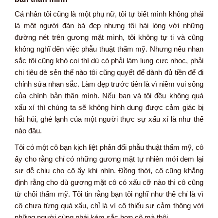
Cá nhân tôi cũng là một phụ nữ, tôi tự biết mình không phải
là một người đàn bà đẹp nhưng tôi hài lòng với những
đường nét trên gương mặt mình, tôi không tự ti và cũng
không nghĩ đến việc phẫu thuật thẩm mỹ. Nhưng nếu nhan
sắc tôi cũng khó coi thì dù có phải làm lụng cực nhọc, phải
chi tiêu dè sẻn thế nào tôi cũng quyết để dành đủ tiền để đi
chỉnh sửa nhan sắc. Làm đẹp trước tiên là vì niềm vui sống
của chính bản thân mình. Nếu bạn và tôi đều không quá
xấu xí thì chúng ta sẽ không hình dung được cảm giác bị
hắt hủi, ghẻ lạnh của một người thực sự xấu xí là như thế
nào đâu.
Tôi có một cô bạn kịch liệt phản đối phẫu thuật thẩm mỹ, cô
ấy cho rằng chỉ có những gương mặt tự nhiên mới đem lại
sự dễ chịu cho cô ấy khi nhìn. Đồng thời, cô cũng khẳng
định rằng cho dù gương mặt cô có xấu cỡ nào thì cô cũng
từ chối thẩm mỹ. Tôi tin rằng bạn tôi nghĩ như thế chỉ là vì
cô chưa từng quá xấu, chỉ là vì cô thiếu sự cảm thông với
những người cùng phái kém sắc hơn cô mà thôi.