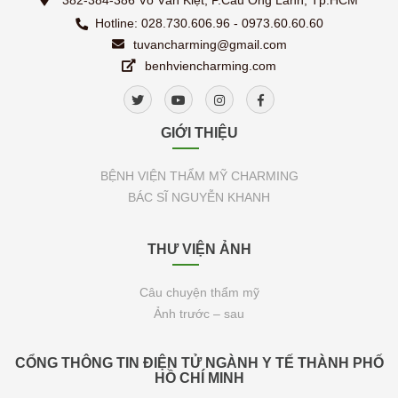
382-384-386 Võ Văn Kiệt, P.Cầu Ông Lãnh, Tp.HCM
Hotline: 028.730.606.96 - 0973.60.60.60
tuvancharming@gmail.com
benhviencharming.com
GIỚI THIỆU
BỆNH VIỆN THẨM MỸ CHARMING
BÁC SĨ NGUYỄN KHANH
THƯ VIỆN ẢNH
Câu chuyện thẩm mỹ
Ảnh trước – sau
CỔNG THÔNG TIN ĐIỆN TỬ NGÀNH Y TẾ THÀNH PHỐ
HỒ CHÍ MINH