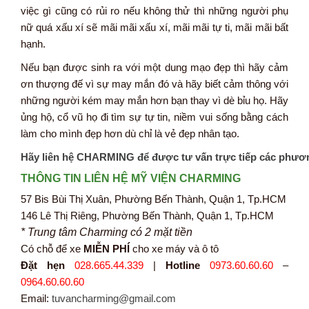
việc gì cũng có rủi ro nếu không thử thì những người phụ
nữ quá xấu xí sẽ mãi mãi xấu xí, mãi mãi tự ti, mãi mãi bất
hạnh.
Nếu bạn được sinh ra với một dung mạo đẹp thì hãy cảm
ơn thượng đế vì sự may mắn đó và hãy biết cảm thông với
những người kém may mắn hơn bạn thay vì dè bỉu họ. Hãy
ủng hộ, cổ vũ họ đi tìm sự tự tin, niềm vui sống bằng cách
làm cho mình đẹp hơn dù chỉ là vẻ đẹp nhân tạo.
Hãy liên hệ CHARMING để được tư vấn trực tiếp các phươ
THÔNG TIN LIÊN HỆ MỸ VIỆN CHARMING
57 Bis Bùi Thị Xuân, Phường Bến Thành, Quận 1, Tp.HCM
146 Lê Thị Riêng, Phường Bến Thành, Quận 1, Tp.HCM
* Trung tâm Charming có 2 mặt tiền
Có chỗ để xe
MIỄN PHÍ
cho xe máy và ô tô
Đặt hẹn
028.665.44.339
|
Hotline
0973.60.60.60
–
0964.60.60.60
Email:
tuvancharming@gmail.com