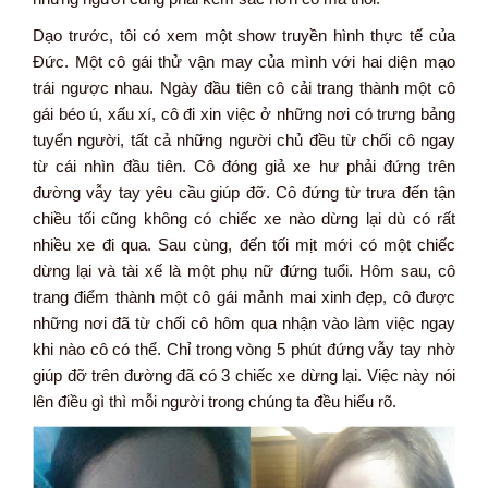
Dạo trước, tôi có xem một show truyền hình thực tế của
Đức. Một cô gái thử vận may của mình với hai diện mạo
trái ngược nhau. Ngày đầu tiên cô cải trang thành một cô
gái béo ú, xấu xí, cô đi xin việc ở những nơi có trưng bảng
tuyển người, tất cả những người chủ đều từ chối cô ngay
từ cái nhìn đầu tiên. Cô đóng giả xe hư phải đứng trên
đường vẫy tay yêu cầu giúp đỡ. Cô đứng từ trưa đến tận
chiều tối cũng không có chiếc xe nào dừng lại dù có rất
nhiều xe đi qua. Sau cùng, đến tối mịt mới có một chiếc
dừng lại và tài xế là một phụ nữ đứng tuổi. Hôm sau, cô
trang điểm thành một cô gái mảnh mai xinh đẹp, cô được
những nơi đã từ chối cô hôm qua nhận vào làm việc ngay
khi nào cô có thể. Chỉ trong vòng 5 phút đứng vẫy tay nhờ
giúp đỡ trên đường đã có 3 chiếc xe dừng lại. Việc này nói
lên điều gì thì mỗi người trong chúng ta đều hiểu rõ.