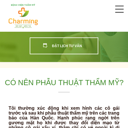
Togg
navi
ĐẶT LỊCH TƯ VẤN
CÓ NÊN PHẪU THUẬT THẨM MỸ?
Tôi thường xúc động khi xem hình các cô gái
trước và sau khi phẫu thuật thẩm mỹ trên các trang
báo của Hàn Quốc. Hạnh phúc rạng ngời trên
gương mặt họ khi được thay đổi diện mạo từ
những cô gái xấu xí, thậm chí có vẻ ngoài kì dị