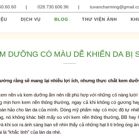
60.60.60
028.730.606.96
tuvancharming@gmail.
IỆU
DỊCH VỤ
BLOG
THƯ VIỆN ẢNH
KH
M DƯỠNG CÓ MÀU DỄ KHIẾN DA BỊ 
ởng rằng sẽ mang lại nhiều lợi ích, nhưng thực chất kem dư
 kem nền và kem dưỡng ẩm nên rất phù hợp với những cô nàng lười 
ng mịn hơn kem nền thông thường, ngay cả khi không có gương ha
oàn hảo cho làn da của mình. Dòng mỹ phẩm này có mức độ tự nhi
g, nó không khác biệt mấy so với kem nền thông thường, BB hay
khi soi ra ánh sáng bạn sẽ nhìn thấy cả những hạt li ti trông óng á
là “khắc tinh” của làn da nhé.