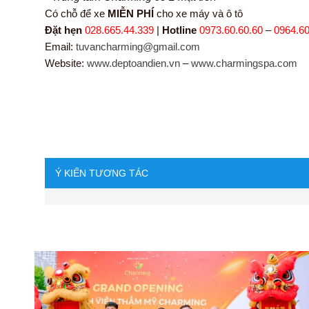
Có chỗ để xe
MIỄN PHÍ
cho xe máy và ô tô
Đặt hẹn
028.665.44.339
|
Hotline
0973.60.60.60
–
0964.60
Email:
tuvancharming@gmail.com
Website:
www.deptoandien.vn
–
www.charmingspa.com
Ý KIẾN TƯƠNG TÁC