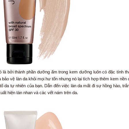
 là bởi thành phần dưỡng ẩm trong kem dưỡng luôn có đặc tính t
 bảo vệ làn da khỏi mọi hư tổn nhưng nó lại tích hợp thêm kem nền 
 da tự nhiên của bạn. Dẫn đến việc làn da mất đi sự hồng hào, tr
ất hiện tàn nhan và các vết nám trên da.