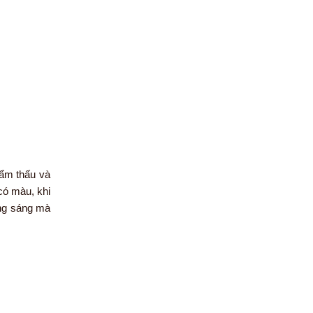
hẩm thấu và
có màu, khi
ắng sáng mà