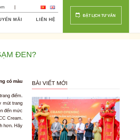
com
ĐẶT LỊCH TƯ VẤN
UYẾN MÃI
LIÊN HỆ
SẠM ĐEN?
ỡng có màu
BÀI VIẾT MỚI
trang điểm.
y mút trang
ên đến mức
 CC Cream.
nh hơn. Hãy