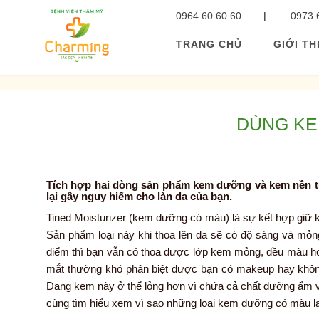
0964.60.60.60
0973.
TRANG CHỦ
GIỚI TH
DÙNG KE
Tích hợp hai dòng sản phẩm kem dưỡng và kem nền tư
lại gây nguy hiểm cho làn da của bạn.
Tined Moisturizer (kem dưỡng có màu) là sự kết hợp giữ
Sản phẩm loại này khi thoa lên da sẽ có độ sáng và mỏ
điểm thì bạn vẫn có thoa được lớp kem mỏng, đều màu h
mắt thường khó phân biệt được bạn có makeup hay khôn
Dạng kem này ở thể lỏng hơn vì chứa cả chất dưỡng ẩm và 
cùng tìm hiểu xem vì sao những loại kem dưỡng có màu lại 