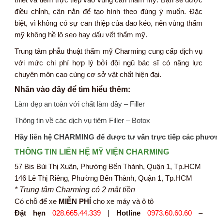
điều chỉnh, cân nắn để tạo hình theo đúng ý muốn. Đặc
biệt, vì không có sự can thiệp của dao kéo, nên vùng thẩm
mỹ không hề lộ sẹo hay dấu vết thẩm mỹ.
Trung tâm phẫu thuật thẩm mỹ Charming cung cấp dịch vụ
với mức chi phí hợp lý bởi đội ngũ bác sĩ có năng lực
chuyên môn cao cùng cơ sở vật chất hiện đại.
Nhấn vào đây để tìm hiểu thêm:
Làm đẹp an toàn với chất làm đầy – Filler
Thông tin về các dịch vụ tiêm Filler – Botox
Hãy liên hệ CHARMING để được tư vấn trực tiếp các phươ
THÔNG TIN LIÊN HỆ MỸ VIỆN CHARMING
57 Bis Bùi Thị Xuân, Phường Bến Thành, Quận 1, Tp.HCM
146 Lê Thị Riêng, Phường Bến Thành, Quận 1, Tp.HCM
* Trung tâm Charming có 2 mặt tiền
Có chỗ để xe
MIỄN PHÍ
cho xe máy và ô tô
Đặt hẹn
028.665.44.339
|
Hotline
0973.60.60.60
–