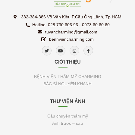
382-384-386 Võ Văn Kiệt, P.Cầu Ông Lãnh, Tp.HCM
Hotline: 028.730.606.96 - 0973.60.60.60
tuvancharming@gmail.com
benhviencharming.com
GIỚI THIỆU
BỆNH VIỆN THẨM MỸ CHARMING
BÁC SĨ NGUYỄN KHANH
THƯ VIỆN ẢNH
Câu chuyện thẩm mỹ
Ảnh trước – sau