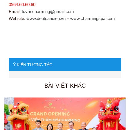
0964.60.60.60
Email:
tuvancharming@gmail.com
Website:
www.deptoandien.vn
–
www.charmingspa.com
Ý KIẾN TƯƠNG TÁC
BÀI VIẾT KHÁC