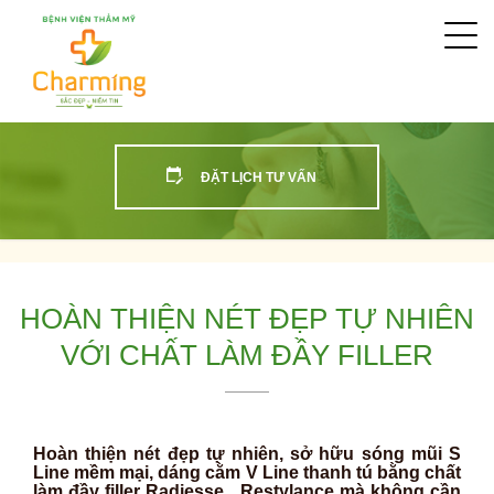
Togg
navi
ĐẶT LỊCH TƯ VẤN
HOÀN THIỆN NÉT ĐẸP TỰ NHIÊN
VỚI CHẤT LÀM ĐẦY FILLER
Hoàn thiện nét đẹp tự nhiên, sở hữu sóng mũi S
Line mềm mại, dáng cằm V Line thanh tú bằng chất
làm đầy filler Radiesse , Restylance mà không cần