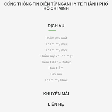
CỔNG THÔNG TIN ĐIỆN TỬ NGÀNH Y TẾ THÀNH PHỐ
HỒ CHÍ MINH
DỊCH VỤ
Thẩm mỹ mắt
Thẩm mỹ mũi
Thẩm mỹ môi
Thẩm mỹ khuôn mặt
Tiêm Filler – Botox
Độn Cằm
Cấy mỡ
Thẩm mỹ khác
KHUYẾN MÃI
LIÊN HỆ