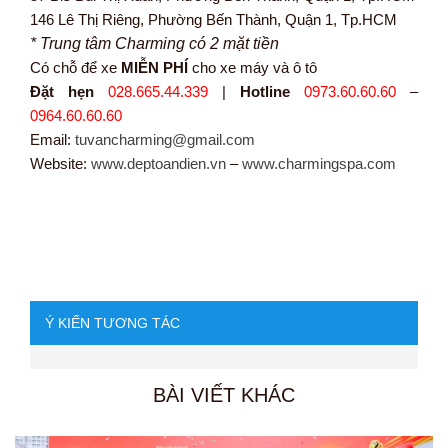
146 Lê Thị Riêng, Phường Bến Thành, Quận 1, Tp.HCM
* Trung tâm Charming có 2 mặt tiền
Có chỗ để xe
MIỄN PHÍ
cho xe máy và ô tô
Đặt hẹn
028.665.44.339
|
Hotline
0973.60.60.60
–
0964.60.60.60
Email:
tuvancharming@gmail.com
Website:
www.deptoandien.vn
–
www.charmingspa.com
Ý KIẾN TƯƠNG TÁC
BÀI VIẾT KHÁC