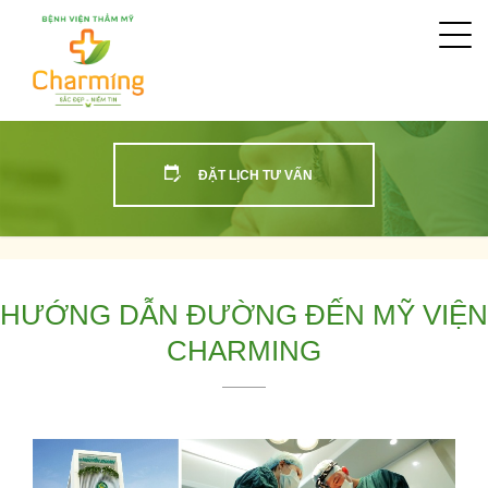
Togg
navi
ĐẶT LỊCH TƯ VẤN
HƯỚNG DẪN ĐƯỜNG ĐẾN MỸ VIỆN
CHARMING