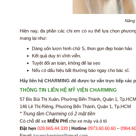
Nâng 
Hiện nay, đa phần các chị em có xu thế lựa chọn phươn
mang lại như:
Dáng uốn lượn hình chữ S, thon gọn đẹp hoàn hảo
Kết quả duy trì vĩnh viễn.
Tuyệt đối an toàn, không để lại sẹo
Nếu có dấu hiệu bất thường báo ngay cho bác sĩ.
Hãy liên hệ CHARMING để được tư vấn trực tiếp các 
THÔNG TIN LIÊN HỆ MỸ VIỆN CHARMING
57 Bis Bùi Thị Xuân, Phường Bến Thành, Quận 1, Tp.HC
146 Lê Thị Riêng, Phường Bến Thành, Quận 1, Tp.HCM
* Trung tâm Charming có 2 mặt tiền
Có chỗ để xe
MIỄN PHÍ
cho xe máy và ô tô
Đặt hẹn
028.665.44.339
|
Hotline
0973.60.60.60
–
0964.60
Email:
tuvancharming@gmail.com