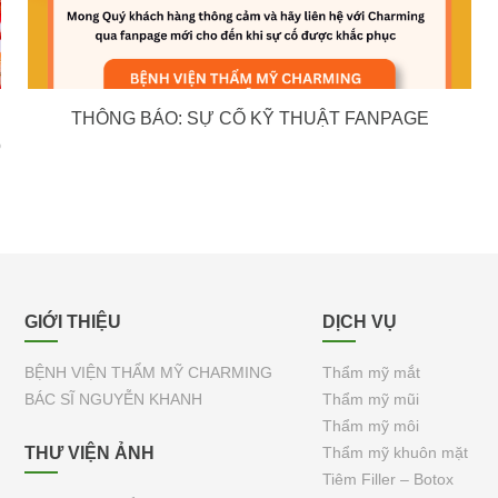
THÔNG BÁO: SỰ CỐ KỸ THUẬT FANPAGE
p
GIỚI THIỆU
DỊCH VỤ
BỆNH VIỆN THẨM MỸ CHARMING
Thẩm mỹ mắt
BÁC SĨ NGUYỄN KHANH
Thẩm mỹ mũi
Thẩm mỹ môi
THƯ VIỆN ẢNH
Thẩm mỹ khuôn mặt
Tiêm Filler – Botox