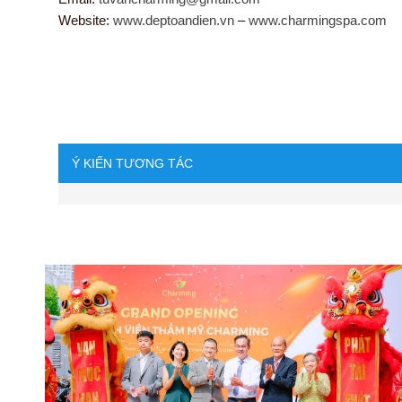
Website:
www.deptoandien.vn
–
www.charmingspa.com
Ý KIẾN TƯƠNG TÁC