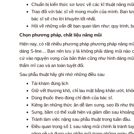
Chuẩn bị kiến thức sơ lược về các kĩ thuật nâng mũ
Trao đổi với bác sĩ về mong muốn của mình. Bạn lư
bác sĩ sẽ cho lời khuyên tốt nhất.
Hỏi về những vấn đề bạn quan tâm như: quy trình, 
Chọn phương pháp, chất liệu nâng mũi
Hiện nay, có rất nhiều phương pháp phương pháp nâng mũ
dáng S-line… Bạn nên lưu ý là không phải dáng mũi nào 
cứ vào nguyện vọng của bản thân cũng như hình dáng mũi h
thẩm mĩ cao và an toàn tuyệt đối.
Sau phẫu thuật hãy ghi nhớ những điều sau
Tái khám đúng lịch
Giữ vết thương khô, chỉ lau mặt bằng khăn ướt, kh
Dùng thuốc theo đúng chỉ định của bác sĩ.
Kiêng ăn những thức ăn dễ làm sưng, sẹo lồi như thị
Sưng, bầm có thể xuất hiện và giảm dần sau khoảng
Tránh làm việc nặng sau phẫu thuật trong tuần đầu.
Điều quan trọng số 1 sau nâng mũi chính là tránh t
nặng nề và đụng vào phần mũi trong những ngày đầ