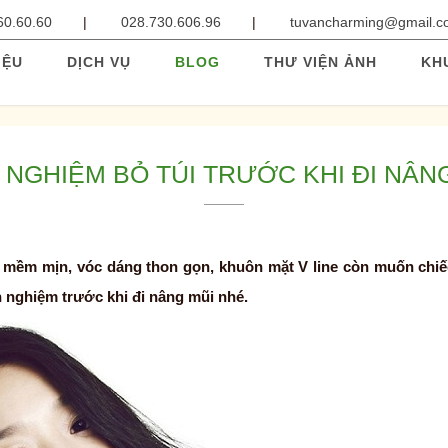
60.60.60
028.730.606.96
tuvancharming@gmail.
IỆU
DỊCH VỤ
BLOG
THƯ VIỆN ẢNH
KH
 NGHIỆM BỎ TÚI TRƯỚC KHI ĐI NÂN
mềm mịn, vóc dáng thon gọn, khuôn mặt V line còn muốn chiế
h nghiệm trước khi đi nâng mũi nhé.