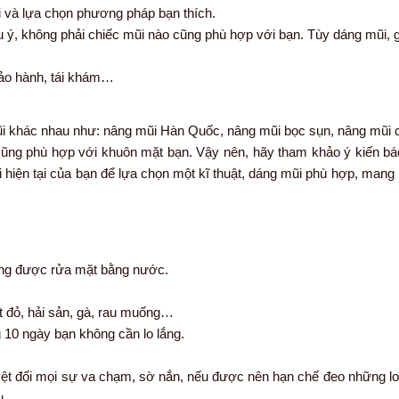
i và lựa chọn phương pháp bạn thích.
u ý, không phải chiếc mũi nào cũng phù hợp với bạn. Tùy dáng mũi,
bảo hành, tái khám…
i khác nhau như: nâng mũi Hàn Quốc, nâng mũi bọc sụn, nâng mũi c
cũng phù hợp với khuôn mặt bạn. Vậy nên, hãy tham khảo ý kiến bá
iện tại của bạn để lựa chọn một kĩ thuật, dáng mũi phù hợp, mang l
ông được rửa mặt bằng nước.
t đỏ, hải sản, gà, rau muống…
 10 ngày bạn không cần lo lắng.
uyệt đối mọi sự va chạm, sờ nắn, nếu được nên hạn chế đeo những lo
u.