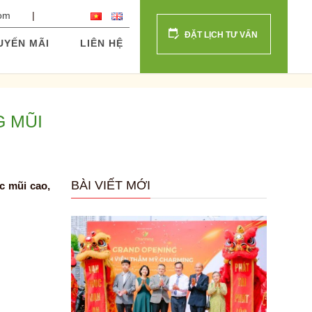
com
ĐẶT LỊCH TƯ VẤN
UYẾN MÃI
LIÊN HỆ
G MŨI
BÀI VIẾT MỚI
c mũi cao,