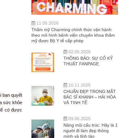
11.05.2026
Thẩm mỹ Charming chính thức vận hành
theo mô hình bệnh viện chuyên khoa thẩm
mỹ được Bộ Y tế cấp phép
02.05.2026
THÔNG BÁO: SỰ CỐ KỸ
THUẬT FANPAGE
10.11.2025
CHUẨN ĐẸP TRONG MẮT
hi bạn quyết
BÁC SĨ KHANH – HÀI HÒA
ra sức khỏe
VÀ TINH TẾ
 để có được
09.06.2025
Nâng mũi cấu trúc: Hãy là 1
người đi làm đẹp thông
minh và tỉnh táo