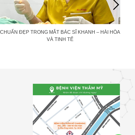
CHUẨN ĐẸP TRONG MẮT BÁC SĨ KHANH – HÀI HÒA
N
VÀ TINH TẾ