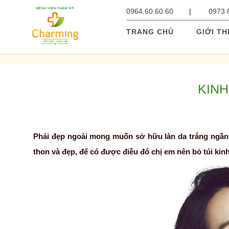
0964.60.60.60
0973.
TRANG CHỦ
GIỚI TH
KINH
Phái đẹp ngoài mong muốn sở hữu làn da trắng ngần 
thon và đẹp, để có được điều đó chị em nên bỏ túi kin