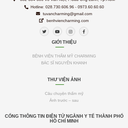
Hotline: 028.730.606.96 - 0973.60.60.60
tuvancharming@gmail.com
benhviencharming.com
GIỚI THIỆU
BỆNH VIỆN THẨM MỸ CHARMING
BÁC SĨ NGUYỄN KHANH
THƯ VIỆN ẢNH
Câu chuyện thẩm mỹ
Ảnh trước – sau
CỔNG THÔNG TIN ĐIỆN TỬ NGÀNH Y TẾ THÀNH PHỐ
HỒ CHÍ MINH