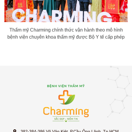
Thẩm mỹ Charming chính thức vận hành theo mô hình
bệnh viện chuyên khoa thẩm mỹ được Bộ Y tế cấp phép
382-384-386 Võ Văn Kiệt, P.Cầu Ông Lãnh, Tp.HCM