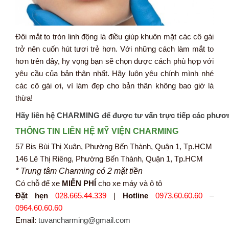
Đôi mắt to tròn linh động là điều giúp khuôn mặt các cô gái
trở nên cuốn hút tươi trẻ hơn. Với những cách làm mắt to
hơn trên đây, hy vọng bạn sẽ chọn được cách phù hợp với
yêu cầu của bản thân nhất. Hãy luôn yêu chính mình nhé
các cô gái ơi, vì làm đẹp cho bản thân không bao giờ là
thừa!
Hãy liên hệ CHARMING để được tư vấn trực tiếp các phươ
THÔNG TIN LIÊN HỆ MỸ VIỆN CHARMING
57 Bis Bùi Thị Xuân, Phường Bến Thành, Quận 1, Tp.HCM
146 Lê Thị Riêng, Phường Bến Thành, Quận 1, Tp.HCM
* Trung tâm Charming có 2 mặt tiền
Có chỗ để xe
MIỄN PHÍ
cho xe máy và ô tô
Đặt hẹn
028.665.44.339
|
Hotline
0973.60.60.60
–
0964.60.60.60
Email:
tuvancharming@gmail.com