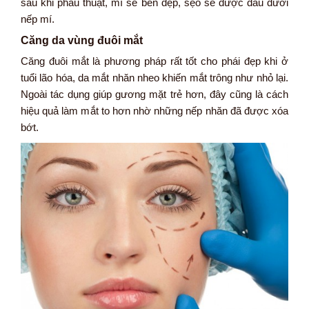
sau khi phẫu thuật, mí sẽ bền đẹp, sẹo sẽ được dấu dưới
nếp mí.
Căng da vùng đuôi mắt
Căng đuôi mắt là phương pháp rất tốt cho phái đẹp khi ở
tuổi lão hóa, da mắt nhăn nheo khiến mắt trông như nhỏ lại.
Ngoài tác dụng giúp gương mặt trẻ hơn, đây cũng là cách
hiệu quả làm mắt to hơn nhờ những nếp nhăn đã được xóa
bớt.