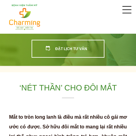
Togg
navi
ĐẶT LỊCH TƯ VẤN
‘NÉT THẦN’ CHO ĐÔI MẮT
Mắt to tròn long lanh là điều mà rất nhiều cô gái mơ
ước có được. Sở hữu đôi mắt to mang lại rất nhiều