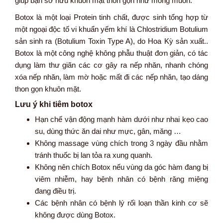
giúp bạn sở hữu khuôn mặt thon gọn như mong muốn.
Botox là một loại Protein tinh chất, được sinh tổng hợp từ
một ngoại độc tố vi khuẩn yếm khí là Chlostridium Botulium
sản sinh ra (Botulium Toxin Type A), do Hoa Kỳ sản xuất..
Botox là một công nghệ không phẫu thuật đơn giản, có tác
dụng làm thư giãn các cơ gây ra nếp nhăn, nhanh chóng
xóa nếp nhăn, làm mờ hoặc mất đi các nếp nhăn, tạo dáng
thon gọn khuôn mặt.
Lưu ý khi tiêm botox
Hạn chế vận động mạnh hàm dưới như nhai kẹo cao
su, dùng thức ăn dai như mực, gân, măng …
Không massage vùng chích trong 3 ngày đầu nhằm
tránh thuốc bị lan tỏa ra xung quanh.
Không nên chích Botox nếu vùng da góc hàm đang bị
viêm nhiễm, hay bệnh nhân có bệnh răng miệng
đang điều trị.
Các bệnh nhân có bệnh lý rối loạn thần kinh cơ sẽ
không được dùng Botox.