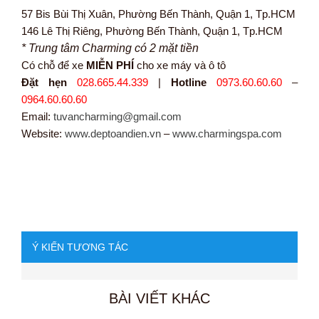
57 Bis Bùi Thị Xuân, Phường Bến Thành, Quận 1, Tp.HCM
146 Lê Thị Riêng, Phường Bến Thành, Quận 1, Tp.HCM
* Trung tâm Charming có 2 mặt tiền
Có chỗ để xe
MIỄN PHÍ
cho xe máy và ô tô
Đặt hẹn
028.665.44.339
|
Hotline
0973.60.60.60
–
0964.60.60.60
Email:
tuvancharming@gmail.com
Website:
www.deptoandien.vn
–
www.charmingspa.com
Ý KIẾN TƯƠNG TÁC
BÀI VIẾT KHÁC