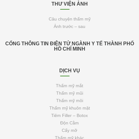
THƯ VIỆN ẢNH
Câu chuyện thẩm mỹ
Ảnh trước – sau
CỔNG THÔNG TIN ĐIỆN TỬ NGÀNH Y TẾ THÀNH PHỐ
HỒ CHÍ MINH
DỊCH VỤ
Thẩm mỹ mắt
Thẩm mỹ mũi
Thẩm mỹ môi
Thẩm mỹ khuôn mặt
Tiêm Filler – Botox
Độn Cằm
Cấy mỡ
Thẩm mỹ khác