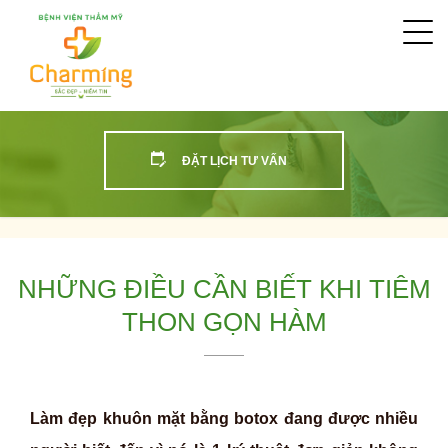
Togg
navi
ĐẶT LỊCH TƯ VẤN
NHỮNG ĐIỀU CẦN BIẾT KHI TIÊM
THON GỌN HÀM
Làm đẹp khuôn mặt bằng botox đang được nhiều