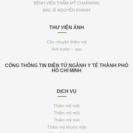
BỆNH VIỆN THẨM MỸ CHARMING
BÁC SĨ NGUYỄN KHANH
THƯ VIỆN ẢNH
Câu chuyện thẩm mỹ
Ảnh trước – sau
CỔNG THÔNG TIN ĐIỆN TỬ NGÀNH Y TẾ THÀNH PHỐ
HỒ CHÍ MINH
DỊCH VỤ
Thẩm mỹ mắt
Thẩm mỹ mũi
Thẩm mỹ môi
Thẩm mỹ khuôn mặt