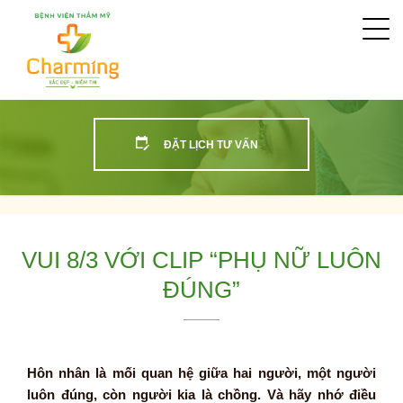
Togg
navi
ĐẶT LỊCH TƯ VẤN
VUI 8/3 VỚI CLIP “PHỤ NỮ LUÔN
ĐÚNG”
Hôn nhân là mối quan hệ giữa hai người, một người
luôn đúng, còn người kia là chồng. Và hãy nhớ điều