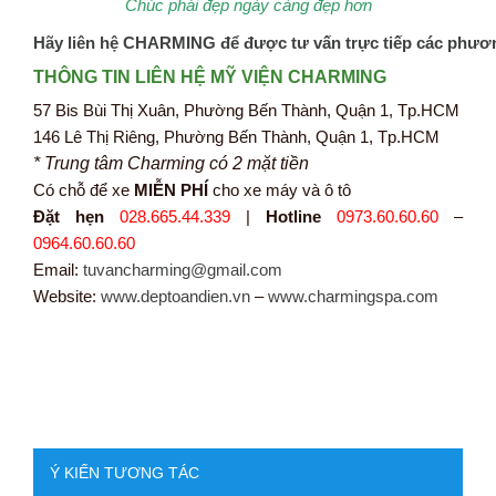
Chúc phái đẹp ngày càng đẹp hơn
Hãy liên hệ CHARMING để được tư vấn trực tiếp các phươ
THÔNG TIN LIÊN HỆ MỸ VIỆN CHARMING
57 Bis Bùi Thị Xuân, Phường Bến Thành, Quận 1, Tp.HCM
146 Lê Thị Riêng, Phường Bến Thành, Quận 1, Tp.HCM
* Trung tâm Charming có 2 mặt tiền
Có chỗ để xe
MIỄN PHÍ
cho xe máy và ô tô
Đặt hẹn
028.665.44.339
|
Hotline
0973.60.60.60
–
0964.60.60.60
Email:
tuvancharming@gmail.com
Website:
www.deptoandien.vn
–
www.charmingspa.com
Ý KIẾN TƯƠNG TÁC