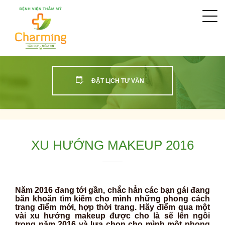
Togg
navi
ĐẶT LỊCH TƯ VẤN
XU HƯỚNG MAKEUP 2016
Năm 2016 đang tới gần, chắc hẳn các bạn gái đang
băn khoăn tìm kiếm cho mình những phong cách
trang điểm mới, hợp thời trang. Hãy điểm qua một
vài xu hướng makeup được cho là sẽ lên ngôi
trong năm 2016 và lựa chọn cho mình một phong